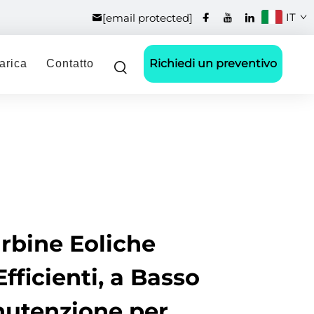
IT
[email protected]
Richiedi un preventivo
arica
Contatto
rbine Eoliche
Efficienti, a Basso
nutenzione per