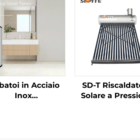
batoi in Acciaio
SD-T Riscaldat
Inox
Solare a Press
304/316/2205 ad
Elevata con
 Efficienza SDT-T
Serbatoio Ausili
Accumulo Calore
55mm Eco-frie
qua Calda con
Poliuretano SU