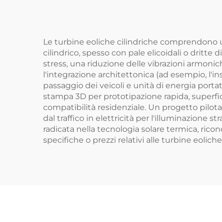
Scambiatore di
Calore in Plastica
Co
Le turbine eoliche cilindriche comprendono una
cilindrico, spesso con pale elicoidali o dritt
stress, una riduzione delle vibrazioni armoni
l'integrazione architettonica (ad esempio, l'in
passaggio dei veicoli e unità di energia portat
stampa 3D per prototipazione rapida, superfici
compatibilità residenziale. Un progetto pilota 
dal traffico in elettricità per l'illuminazione
radicata nella tecnologia solare termica, ricono
specifiche o prezzi relativi alle turbine eolich