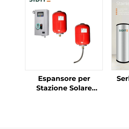
Espansore per
Ser
Stazione Solare
Esterna con Capacità
SUS
Termica 0.025
Alta
Calcolatore per
per 
Sistemi a Doppio
Ac