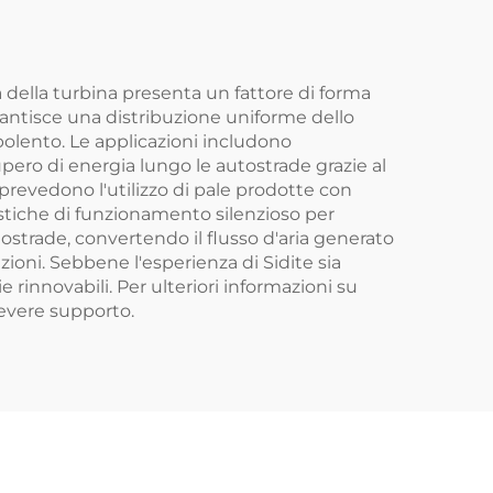
Precisione ±2℃
no
Potenza di Supporto
2000W
a della turbina presenta un fattore di forma
arantisce una distribuzione uniforme dello
bolento. Le applicazioni includono
cupero di energia lungo le autostrade grazie al
 prevedono l'utilizzo di pale prodotte con
ristiche di funzionamento silenzioso per
tostrade, convertendo il flusso d'aria generato
zioni. Sebbene l'esperienza di Sidite sia
e rinnovabili. Per ulteriori informazioni su
icevere supporto.