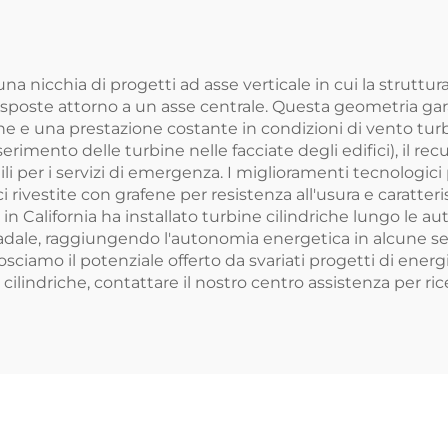
Pomp heat e
2B per
llettore Solare
Interno/Ester
Alberghi
 nicchia di progetti ad asse verticale in cui la struttur
e disposte attorno a un asse centrale. Questa geometria g
che e una prestazione costante in condizioni di vento tur
serimento delle turbine nelle facciate degli edifici), il re
ili per i servizi di emergenza. I miglioramenti tecnologici
 rivestite con grafene per resistenza all'usura e caratte
in California ha installato turbine cilindriche lungo le au
 stradale, raggiungendo l'autonomia energetica in alcune se
sciamo il potenziale offerto da svariati progetti di energi
e cilindriche, contattare il nostro centro assistenza per r