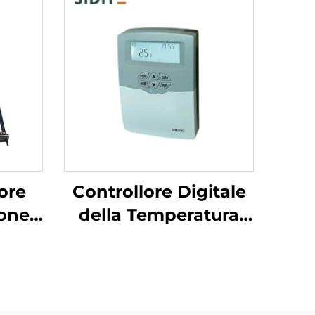
ore
Controllore Digitale
ione
della Temperatura
SR609C per Sistemi
ario
Solari Pressurizzati
ndly
Riscaldamento a
S304-
Orario in 3 Fasi