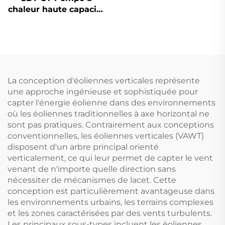
chaleur haute capacité
48,6-238 kW
compresseur scroll
R410A Chauffage et
refroidissement
industriels et
commerciaux Système
La conception d'éoliennes verticales représente
grand volume pour
une approche ingénieuse et sophistiquée pour
bâtiments
capter l'énergie éolienne dans des environnements
où les éoliennes traditionnelles à axe horizontal ne
sont pas pratiques. Contrairement aux conceptions
conventionnelles, les éoliennes verticales (VAWT)
disposent d'un arbre principal orienté
verticalement, ce qui leur permet de capter le vent
venant de n'importe quelle direction sans
nécessiter de mécanismes de lacet. Cette
conception est particulièrement avantageuse dans
les environnements urbains, les terrains complexes
et les zones caractérisées par des vents turbulents.
Les principaux sous-types incluent les éoliennes