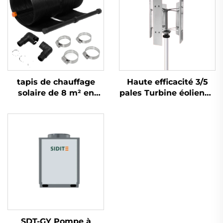
tapis de chauffage
Haute efficacité 3/5
solaire de 8 m² en
pales Turbine éolienne
caoutchouc pour
verticale/horizontale
absorber l'énergie
HAWT Démarre à
solaire pour chauffe-
faible vent Alliage
eau
d'aluminium coulé
Génération
SDT-GY Pompe à