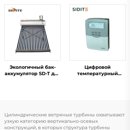
наружного
высокой
размещения, ёмкость
эффективности для
термического
хранения горячей
расчёта 0.025 для
воды с тепловым
систем с двойным
насосом и солнечным
теплообменником,
коллектором
пластиковый
Экологичный бак-
Цифровой
аккумулятор SD-T для
температурный
солнечного
контроллер SR609C
водонагревателя.
для напорных
Толщина 55 мм,
солнечных систем
высокое давление,
Трехступенчатый
полиуретан,
таймер нагрева ±2℃
внутренний бак из
точность 2000Вт
Цилиндрические ветряные турбины охватывают
нержавеющей стали
мощность подогрева
узкую категорию вертикально-осевых
SUS304-2B. Для
конструкций, в которых структура турбины