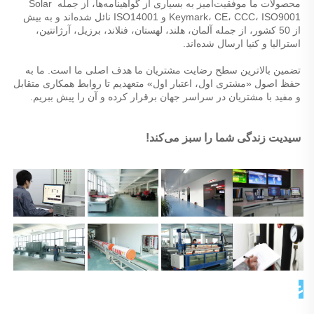
محصولات ما موفقیت‌آمیز به بسیاری از گواهینامه‌ها، از جمله Solar 
Keymark، CE، CCC، ISO9001 و ISO14001 نائل شده‌اند و به بیش 
از 50 کشور، از جمله آلمان، هلند، لهستان، فنلاند، برزیل، آرژانتین، 
استرالیا و کنیا ارسال شده‌اند. 
تضمین بالاترین سطح رضایت مشتریان ما هدف اصلی ما است. ما به 
حفظ اصول «مشتری اول، اعتبار اول» متعهدیم تا روابط همکاری متقابل 
و مفید با مشتریان در سراسر جهان برقرار کرده و آن را پیش ببریم. 
سیدیت زندگی شما را سبز می‌کند! 
عکس مشتری 