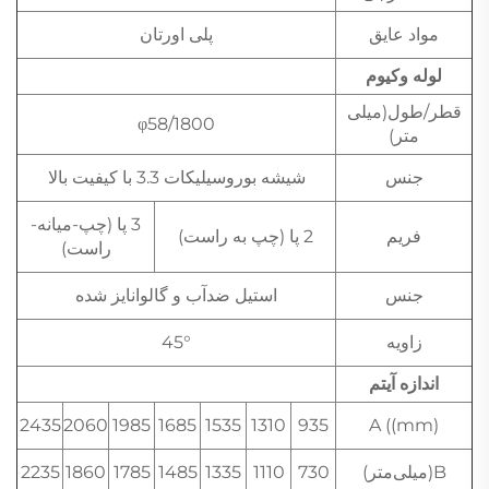
مواد عایق
پلی اورتان
لوله وکیوم
قطر/طول(میلی
φ58/1800
متر)
جنس
شیشه بوروسیلیکات 3.3 با کیفیت بالا
3 پا (چپ-میانه-
فریم
2 پا (چپ به راست)
راست)
جنس
استیل ضدآب و گالوانایز شده
زاویه
45°
اندازه آیتم
2435
2060
1985
1685
1535
1310
935
A ((mm)
B(میلی‌متر)
730
1110
1335
1485
1785
1860
2235