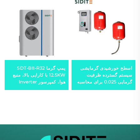
اسطح خورشیدی گرمایشی
پمپ گرما SDT-BII-R32
سیستم گسترده ظرفیت
12.5KW با کارایی بالا، منبع
گرمایی 0.025 برای محاسبه
هوا، کمپرسور Inverter
سیستم‌های دوباره گرما-
میتسوبیشی، مواد مبرد
مبادله پلاستیک
سازگار با محیط زیست R32
و عملکرد آرام