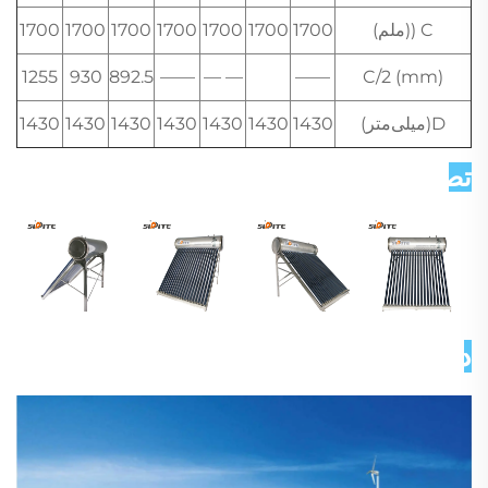
C ((ملم)
1700
1700
1700
1700
1700
1700
1700
1255
930
892.5
——
— —
——
C/2 (mm)
D(میلی‌متر)
1430
1430
1430
1430
1430
1430
1430
تصاویر دقیق   
درباره ما 