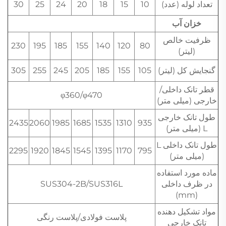
تعداد لوله (عدد)
10
15
18
20
24
25
30
خزان آب
ظرفیت خالص
230
195
185
155
140
120
80
(لیتر)
گنجایش کل (لیتر)
105
155
185
205
245
255
305
قطر تانک داخلی/
φ360/φ470
خارجی (میلی متر)
طول تانک خارجی
2435
2060
1985
1685
1535
1310
935
L (میلی متر)
طول تانک داخلی L
2295
1920
1845
1545
1395
1170
795
(میلی متر)
ماده مورد استفاده
در ظرف داخلی
SUS304-2B/SUS316L
(mm)
مواد تشکیل دهنده
پلاست فولادی/پلاست رنگی
تانک خارجی