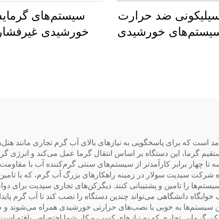
سیلیکونی ضد حرارت
سیستم‌های گرما
سیستم‌های خورشیدی
خورشیدی غیرفشار
گasket ضد آب و هوایی
عصاف مغنزیم ضدآ
برای لوله SFB/SFC
هوای، محافظ ضدخو
عات گرمایش آب
و ضدقاب، لوله‌ها
شخل‌دار، هزینه کم
 است که برای پاسخگویی به نیازهای بالای آب گرم تجاری مانند هتل‌ه
قیم گرما، این دستگاه بر اساس انتقال گرما عمل می‌کند و انرژی گر
ه تا چهار برابر کارآمدتر از سیستم‌های سنتی گرم‌کننده آب با مقاومت
ابگاه دانشگاهی می‌تواند چندین دستگاه را نصب کند تا آب گرم پایدا
این سیستم‌ها به خوبی با نصب‌های حرارتی خورشیدی همراه می‌شوند و 
رمایی تجاری که به نیازهای کسب و کار شما اختصاص یافته است، لطف