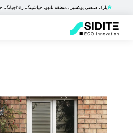
پارک صنعتی یوکسین، منطقه نانهو، جیاشینگ، زheجیانگ، چین
ص