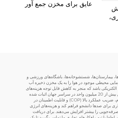
عایق برای مخزن جمع آور
یش
حرارت خورشیدی، لوله
ی،
های خورشیدی تکی با عایق
ب و
پیشین، لوله های آب
ردگی
موجدار
ی
 آب
ا، بیمارستان‌ها، شستشوخانه‌ها، باشگاه‌های ورزشی و
مایی محیطی موجود در هوا را به یک مخزن ذخیره آب
 الکتریکی باشد که منجر به کاهش قابل توجه هزینه‌های
عملیاتی و کربن‌پایینی قابل توجه می‌شود. تخصص گسترده شرکت سیدیت سولار در زمینه راهکارهای بزرگ آب گرم، که با تامین بیش از 20 میلیون واحد در سراسر جهان اثبات شده
است، آنها را به طور استثنایی واجد شرایط می‌کند تا این سیستم‌ها را تامین و پشتیبانی کنند. دیگرکن‌های تجاری سیدیت برای دوام، ضریب عملکرد بالا (COP) و قابلیت اطمینان در
ری برای صدها دانشجو فراهم کند و هزینه‌های انرژی
صرفه‌جویی را بیشتر افزایش می‌دهند. برای دریافت
ا با تیم راهکارهای تجاری ما تماس بگیرید تا یک