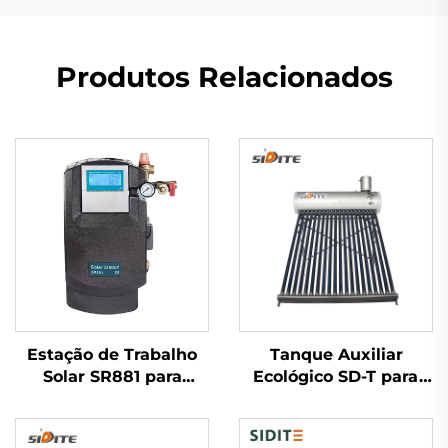
Produtos Relacionados
Estação de Trabalho
Tanque Auxiliar
Solar SR881 para
Ecológico SD-T para
Sistema Split
Aquecedor Solar de
Pressurizado
Água, 55mm Alta
Pressão Poliuretano