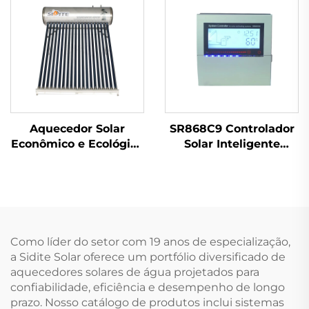
Tanque Interno
SUS304-2B para Uso
Externo em Hotéis
Aquecedor Solar
SR868C9 Controlador
Econômico e Ecológico
Solar Inteligente
SD-S(SD-G) com Alta
Unidade de Controle
Pressão de
de Diferencial de
Poliuretano Não
Temperatura para
Pressurizado para
Sistemas com 1
Hotéis de Pé Direito
Coletor 1 Tanque 4
Livre
Relés 5 Partes de
Como líder do setor com 19 anos de especialização,
Aquecedor
a Sidite Solar oferece um portfólio diversificado de
aquecedores solares de água projetados para
confiabilidade, eficiência e desempenho de longo
prazo. Nosso catálogo de produtos inclui sistemas