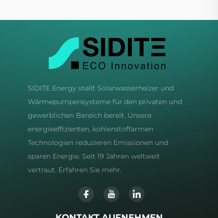
SIDITE Energy stellt Solarwasserheizer und
Wärmepumpensysteme für den privaten und
gewerblichen Bereich bereit. Unsere
energieeffizienten, kohlenstoffarmen
Technologien reduzieren Emissionen und
sparen Energie. Seit 19 Jahren weltweit
vertraut. Erfahren Sie mehr.
KONTAKT AUFNEHMEN