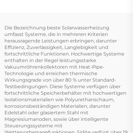
hohem Druck,
umweltfreundliches
Polyurethan, nicht
Hochleistungssystem
gepresst, für Hotels,
zur Beheizung von
freistehend
Indoor- und Outdoor-
Die Bezeichnung beste Solarwasserheizung
Schwimmbädern
umfasst Systeme, die in mehreren Kriterien
herausragende Leistungen erbringen, darunter
Effizienz, Zuverlässigkeit, Langlebigkeit und
fortschrittliche Funktionen. Hochwertige Systeme
enthalten in der Regel leistungsstarke
Vakuumröhrenkollektoren mit Heat-Pipe-
Technologie und erreichen thermische
Wirkungsgrade von über 80 % unter Standard-
Testbedingungen. Diese Systeme verfügen über
fortschrittliche Speicherbehälter mit hochwertigen
Isolationsmaterialien wie Polyurethanschaum,
korrosionsbeständigen Materialien, darunter
Edelstahl oder glasiertem Stahl mit
Magnesiumanoden, sowie über intelligente
Steuerungssysteme mit
Wettervorhersagefunktionen. Sidite verfügt über 19