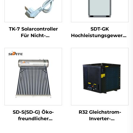
TK-7 Solarcontroller
SDT-GK
Für Nicht-
Hochleistungsgewerbe
Drucksolarwassererhitzer
Industrie Heizen
Kühlung 8.4-215KW
Kapazität R410A
Kältemittel
Wärmepumpen-
Wasserheizer
SD-S(SD-G) Öko-
R32 Gleichstrom-
freundlicher
Inverter-
wirtschaftlicher Solar-
Wärmepumpen-
Wassererhitzer mit
Wassererwärmer,