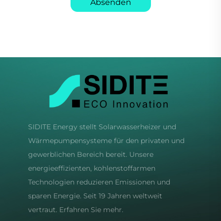
Absenden
SIDITE Energy stellt Solarwasserheizer und
Wärmepumpensysteme für den privaten und
gewerblichen Bereich bereit. Unsere
energieeffizienten, kohlenstoffarmen
Technologien reduzieren Emissionen und
sparen Energie. Seit 19 Jahren weltweit
vertraut. Erfahren Sie mehr.