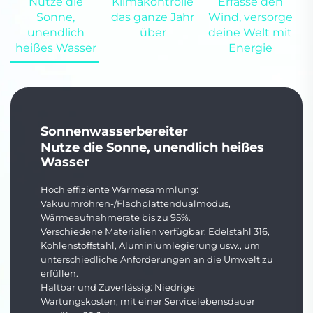
Nutze die
Klimakontrolle
Erfasse den
Sonne,
das ganze Jahr
Wind, versorge
unendlich
über
deine Welt mit
heißes Wasser
Energie
Sonnenwasserbereiter
Nutze die Sonne, unendlich heißes
Wasser
Hoch effiziente Wärmesammlung:
Vakuumröhren-/Flachplattendualmodus,
Wärmeaufnahmerate bis zu 95%.
Verschiedene Materialien verfügbar: Edelstahl 316,
Kohlenstoffstahl, Aluminiumlegierung usw., um
unterschiedliche Anforderungen an die Umwelt zu
erfüllen.
Haltbar und Zuverlässig: Niedrige
Wartungskosten, mit einer Servicelebensdauer