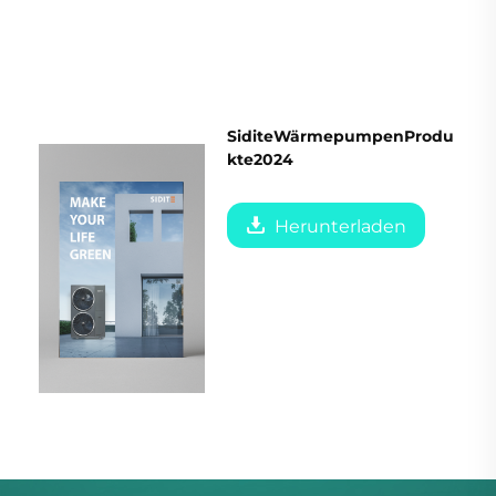
SiditeWärmepumpenProdu
kte2024
Herunterladen