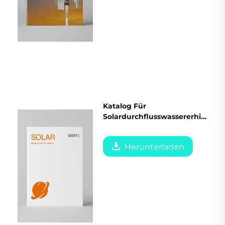
Katalog Für
Solardurchflusswassererhit
zer
Herunterladen