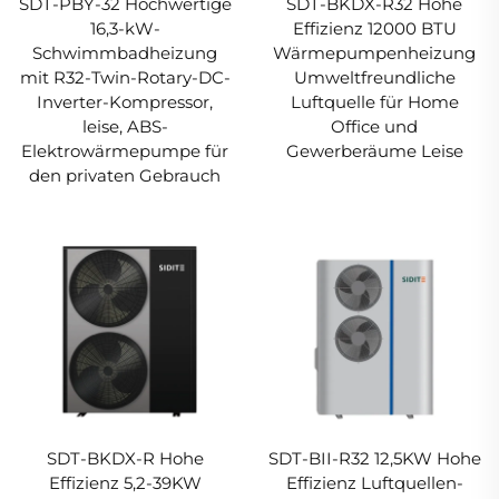
SDT-PBY-32 Hochwertige
SDT-BKDX-R32 Hohe
16,3-kW-
Effizienz 12000 BTU
Schwimmbadheizung
Wärmepumpenheizung
mit R32-Twin-Rotary-DC-
Umweltfreundliche
Inverter-Kompressor,
Luftquelle für Home
leise, ABS-
Office und
Elektrowärmepumpe für
Gewerberäume Leise
den privaten Gebrauch
SDT-BKDX-R Hohe
SDT-BII-R32 12,5KW Hohe
Effizienz 5,2-39KW
Effizienz Luftquellen-