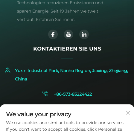
Technologien reduzieren Emissionen und
sparen Energie. Seit 19 Jahren weltweit
vertraut. Erfahren Sie mehr.
KONTAKTIEREN SIE UNS
Yuxin Industrial Park, Nanhu Region, Jiaxing, Zhejiang,
China
+86-573-83224422
[email protected]
We value your privacy
We use cookies and similar tools to provide our services.
If you don't want to accept all cookies, click Personalize