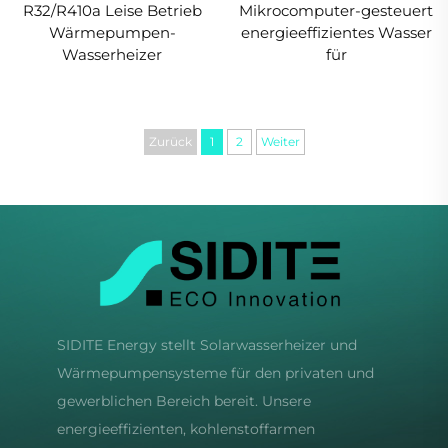
R32/R410a Leise Betrieb
Mikrocomputer-gesteuert
Wärmepumpen-
energieeffizientes Wasser
Wasserheizer
für
Zurück
1
2
Weiter
SIDITE Energy stellt Solarwasserheizer und
Wärmepumpensysteme für den privaten und
gewerblichen Bereich bereit. Unsere
energieeffizienten, kohlenstoffarmen