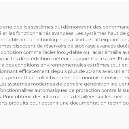
acité 8.4-215KW
pressurisé po
frigérant R410A
hôtels autostan
mpes à chaleur
re englobe les systèmes qui démontrent des performances
bilité et les fonctionnalités avancées. Les systèmes hau
ur eau chaude
ent utilisant la technologie des caloducs, atteignant 
stèmes disposent de réservoirs de stockage avancés doté
a corrosion comme l’acier inoxydable ou l’acier émaillé
pacités de prédiction météorologique. Grâce à ses 19 ann
r à des conditions environnementales extrêmes tout e
nnant efficacement depuis plus de 20 ans avec un entre
èmes permettant collectivement d’économiser environ 75
Les systèmes modernes de dernière génération incluent 
onctionnalités automatiques de protection contre la surc
. Pour obtenir des informations détaillées sur les meille
experts produits pour obtenir une documentation techn