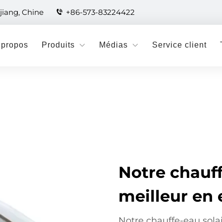
jiang, Chine
+86-573-83224422
 propos
Produits
Médias
Service client
Notre chauff
meilleur en e
Notre chauffe-eau solair