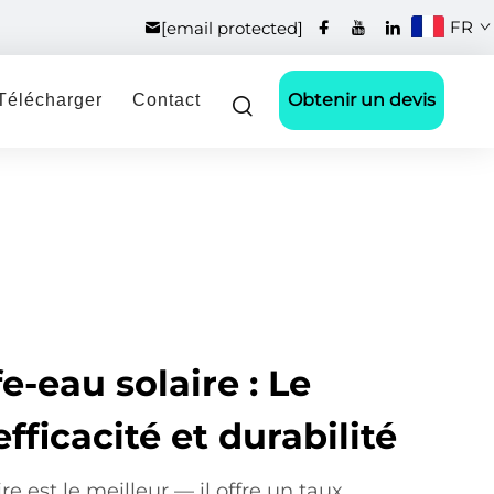
FR
[email protected]
Obtenir un devis
Télécharger
Contact
e-eau solaire : Le
fficacité et durabilité
e est le meilleur — il offre un taux