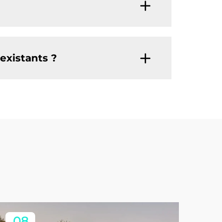
existants ?
08
0