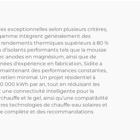
ur
piscines intérieures
dards
et extérieures
 exceptionnelles selon plusieurs critères,
t de gamme intègrent généralement des
des rendements thermiques supérieurs à 80 %
s d’isolants performants tels que la mousse
 avec anodes en magnésium, ainsi que de
ées d'expérience en fabrication, Sidite a
n maintenant des performances constantes,
tien minimal. Un projet résidentiel à
0 000 kWh par an, tout en réduisant les
une connectivité intelligente pour la
hauffe et le gel, ainsi qu’une compatibilité
ures technologies de chauffe-eau solaires et
ique complète et des recommandations