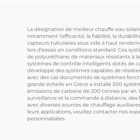
Cap
Ré
Po
La désignation de meilleur chauffe-eau solai
notamment l'efficacité, la fiabilité, la dura
po
capteurs tubulaires sous vide à haut rendem
lors d'essais en conditions standard. Ces sy
de polyuréthane, de matériaux résistants à l
systèmes de contrôle intelligents dotés de ca
développé des systèmes capables de résiste
avec des cas documentés de systèmes fonctio
grande échelle en Grèce a installé 500 syst
émissions de carbone de 200 tonnes par an. 
surveillance et la commande à distance, des f
avec diverses sources de chauffage auxiliaires
leurs applications, veuillez contacter nos 
personnalisées.