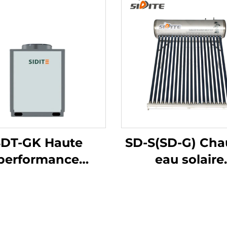
SDT-GK Haute
SD-S(SD-G) Chau
performance
eau solaire
Commerciale
économique 
Industrielle
écologique ha
Chauffage
pression
froidissement
polyuréthane 