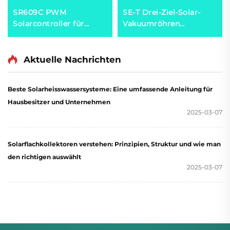
SR609C PWM
SE-T Drei-Ziel-Solar-
Solarcontroller für
Vakuumröhren
Solar-Wassererhitzer-
Hochleistungs-
Sammler-Anwendung
Solarkraftanlagen für
Wasserheizer mit
Aktuelle Nachrichten
Technologie der
Tsinghua-Universität
Beste Solarheisswassersysteme: Eine umfassende Anleitung für
Hausbesitzer und Unternehmen
2025-03-07
Solarflachkollektoren verstehen: Prinzipien, Struktur und wie man
den richtigen auswählt
2025-03-07