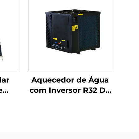
lar
Aquecedor de Água
e
com Inversor R32 DC
SD-G)
Ecológico e de Alta
ão de
Eficiência para
Não
Aquecimento de
ara
Piscinas Internas e