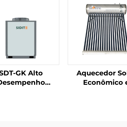
SDT-GK Alto
Aquecedor So
Desempenho
Econômico 
rcial Industrial
Ecológico SD-S(
Aquecimento
com Alta Press
Resfriamento
Poliuretano 
acidade de 8.4-
Pressurizado p