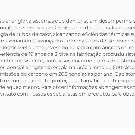
KW Refrigerante
Hotéis de Pé Di
0A Aquecedores
Livre
Água com Bomba
olar engloba sistemas que demonstram desempenho exce
uncionalidades avançadas. Os sistemas de alta qualidade 
de Calor
 de tubos de calor, alcançando eficiências térmicas s
armazenamento avançados com materiais de isolamento 
aço inoxidável ou aço revestido de vidro com ânodos de m
riência de 19 anos da Sidite na fabricação produziu si
ho consistente, com casos documentados de sistemas
idencial em grande escala na Grécia instalou 500 sis
missões de carbono em 200 toneladas por ano. Os sist
to e controle remoto, proteção automática contra sup
s de aquecimento. Para obter informações abrangentes 
 contato com nossos especialistas em produtos para ob