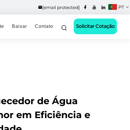
PT
[email protected]
Solicitar Cotação
te
Baixar
Contato
uecedor de Água
hor em Eficiência e
idade