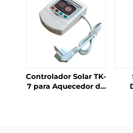
Controlador Solar TK-
7 para Aquecedor de
Água Solar sem
Come
Pressão
Cap