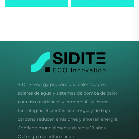
Solares de Alta
Inicio con Viento Bajo
Eficiencia para
Opciones de 3/5
Calentadores de Agua
Cuchillas Generadores
con Tecnología de la
Eólicos
Universidad de Qinghua
SIDITE Energy proporciona calentadores
solares de agua y sistemas de bomba de calor
para uso residencial y comercial. Nuestras
tecnologías eficientes en energía y de bajo
carbono reducen emisiones y ahorran energía.
Confiado mundialmente durante 19 años.
Obtenga más información.