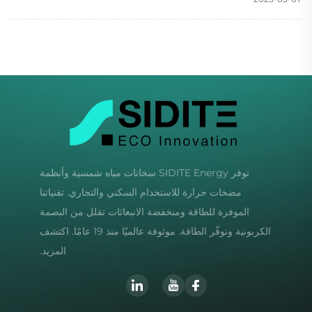
توفر SIDITE Energy سخانات مياه شمسية وأنظمة
مضخات حرارة للاستخدام السكني والتجاري. تقنياتنا
الموفرة للطاقة ومنخفضة الانبعاثات تقلل من البصمة
الكربونية وتوفّر الطاقة. موثوقة عالميًا منذ 19 عامًا. اكتشف
المزيد.