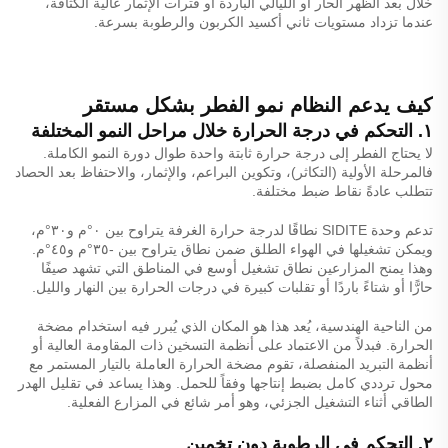
خلال بعد الظهر الحار أو الليالي الباردة أو فترات الإثمار عالية الكثافة،
عندما تزداد مستويات ثاني أكسيد الكربون والرطوبة بسرعة.
كيف يدعم النظام نمو الفطر بشكل مستقر
١. التحكم في درجة الحرارة خلال مراحل النمو المختلفة
لا يحتاج الفطر إلى درجة حرارة ثابتة واحدة طوال دورة النمو الكاملة.
فالمرحلة الأولية (التكاثر)، وتكوين البراعم، والإثمار، والاحتفاظ بعد الحصاد
تتطلب عادةً نقاط ضبط مختلفة.
تدعم وحدة SIDITE نطاقًا لدرجة حرارة الغرفة يتراوح بين ٠°م و٣٠°م،
ويمكن تشغيلها في الهواء الطلق ضمن نطاق يتراوح بين -٣٥°م و٤٥°م.
وهذا يمنح المزارعين نطاق تشغيل أوسع في المناطق التي تشهد صيفًا
حارًّا أو شتاءً باردًا أو تقلبات كبيرة في درجات الحرارة بين النهار والليل.
من الناحية الهندسية، يُعد هذا هو المكان الذي يُبرر فيه استخدام مضخة
الحرارة. فبدلاً من الاعتماد على أنظمة التسخين ذات المقاومة العالية أو
أنظمة التبريد المنفصلة، تقوم مضخة الحرارة العاملة بالتيار المستمر مع
محول ترددي كامل بضبط إنتاجها وفقاً للحمل. وهذا يساعد في تقليل الهدر
الطاقي أثناء التشغيل الجزئي، وهو أمر شائع في المزارع الفعلية.
٢. التحكم في الرطوبة دون تخمين