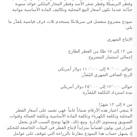
وفطر التريميللا وفطر شعر الأسد وفطر المحار الملكي عوائد سنوية
جذّابة عندما تكون أسعار البيع المحلية وتكاليف المادة الأساسية مواتية.
نموذج مشروع منفصل في سريلانكا يستخدم ثلاث غرف قياسية مُقدَّر ما
يلي:
الإنتاج الشهري:
من ١٢ إلى ١٥ طنًا من الفطر الطازج
إجمالي استثمار المشروع:
حوالي ٩٠٬٠٠٠ إلى ١١٠٬٠٠٠ دولار أمريكي
الربح الصافي الشهري المُقدَّر:
حوالي ١٢٬٠٠٠ إلى ٢٥٬٠٠٠ دولار أمريكي
مدة استرداد التكلفة المُقدَّرة:
من ٨ إلى ١٢ شهرًا
لا ينبغي اعتبار هذه الأرقام ضماناً عاماً. فهي تعتمد على أسعار الفطر
المحلية وتكلفة الكهرباء وتكلفة المادة الأساسية وتكلفة العمالة وقنوات
التسويق ومستوى الإدارة. ومع ذلك، فإنها توضح السبب الذي يجعل
المزارعين يولون اهتماماً متزايداً لإنتاج الفطر في البيئات الخاضعة للتحكم:
إذ يسهل حساب هذا النموذج مقارنةً بالزراعة التي تتوقف على عوامل