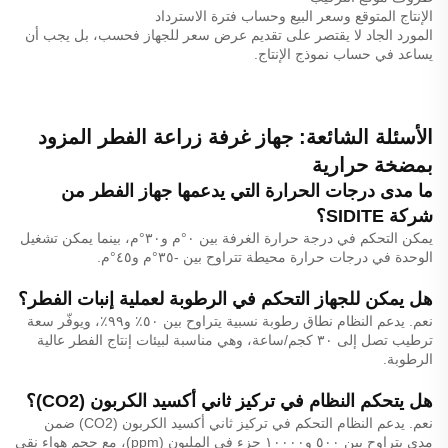
الإنتاج المتوقع وسعر البيع وحساب فترة الاسترداد
المورد الجاد لا يقتصر على تقديم عرض سعر للجهاز فحسب، بل يجب أن
يساعد في حساب نموذج الإنتاج.
الأسئلة الشائعة: جهاز غرفة زراعة الفطر المزود
بمضخة حرارية
ما مدى درجات الحرارة التي يدعمها جهاز الفطر من
شركة SIDITE؟
يمكن التحكم في درجة حرارة الغرفة بين ٠°م و٣٠°م، بينما يمكن تشغيل
الوحدة في درجات حرارة محيطة تتراوح بين -٣٥°م و٤٥°م.
هل يمكن للجهاز التحكم في الرطوبة لعملية إنبات الفطر؟
نعم. يدعم النظام نطاق رطوبة نسبية يتراوح بين ٥٠٪ و٩٩٪، ويوفّر سعة
ترطيب تصل إلى ٣٠ كجم/ساعة، وهي مناسبة لبيئات إنتاج الفطر عالية
الرطوبة.
هل يتحكم النظام في تركيز ثاني أكسيد الكربون (CO2)؟
نعم. يدعم النظام التحكم في تركيز ثاني أكسيد الكربون (CO2) ضمن
مدى يتراوح بين ٥٠٠ و١٠٠٠٠ جزء في المليون (ppm)، مع حجم هواء نقي