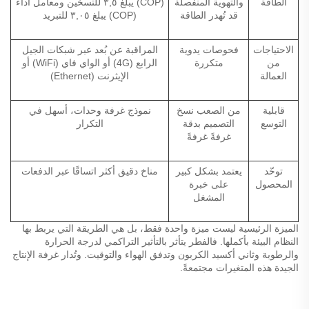
الطاقة
والتهوية المنفصلة
(COP) يبلغ ٣,٥ للتسخين ومعامل أداء
قد تُهدر الطاقة
(COP) يبلغ ٣,٠٥ للتبريد
الاحتياجات
فحوصات يدوية
المراقبة عن بُعد عبر شبكات الجيل
من
متكررة
الرابع (4G) أو الواي فاي (WiFi) أو
العمالة
الإيثرنت (Ethernet)
قابلية
من الصعب نسخ
نموذج غرفة وحدات، أسهل في
التوسع
التصميم بدقة
التكرار
غرفةً غرفةً
توحّد
يعتمد بشكل كبير
مناخ دقيق أكثر اتساقًا عبر الدفعات
المحصول
على خبرة
المشغل
الميزة الرئيسية ليست ميزة واحدة فقط، بل هي الطريقة التي يربط بها
النظام البيئة بأكملها. فالفطر يتأثر بالتأثير التراكمي لدرجة الحرارة
والرطوبة وثاني أكسيد الكربون وتدفق الهواء والتوقيت. وتُدار غرفة الإنتاج
الجيدة هذه المتغيرات مجتمعةً.