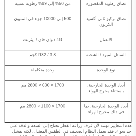
نطاق رطوبة المقصورة
من 50% إلى 99% رطوبة نسبية
نطاق تركيز ثاني أكسيد
500 إلى 10000 جزء في المليون
الكربون
الاتصال
4G / واي فاي / إيثرنت
السائل المبرد / الشحنة
R32 / 3.8 كجم
نوع الوحدة
وحدة متكاملة
أبعاد الوحدة الخارجية،
1700 × 630 × 2800 مم
باستثناء مخرج الهواء
أبعاد الوحدة الخارجية، بما
1700 × 1100 × 2800 مم
في ذلك مخرج الهواء
هذه المعايير مهمة لأن غرف زراعة الفطر تحتاج إلى السعة والدقة على
حد سواء. فقد يعمل النظام الضعيف في الطقس المعتدل، لكنه يفشل