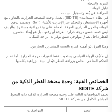
التبريد والتدفئة
تبليل الهواء
المراقبة عن بُعد وتسجيل البيانات
في نظام «سيدايت» (SIDITE)، تعمل وحدة المضخة الحرارية بالتعاون مع
أجهزة الاستشعار، والتحكم عبر الإنترنت للأشياء (IoT)، وتصميم تدفق
الهواء، والعزل الحراري للغرفة للحفاظ على بيئة زراعية مستقرة. والهدف
ليس فقط خفض درجة حرارة الغرفة أو رفعها، بل هو إبقاء محصول
الفطر داخل نطاق بيولوجي ضيق يوفر له الراحة المثلى.
وهذا الفرق ذو أهمية كبيرة بالنسبة للمشترين التجاريين.
إن مكيِّف الهواء القياسي يستجيب فقط لتغيرات درجة الحرارة، أما نظام
التحكم المناخي الخاص بزراعة الفطر فيُدار البيئة الزراعية بكاملها.
الخصائص الفنية: وحدة مضخة الفطر الذكية من
شركة SIDITE
تعتمد المواصفات التالية على وحدة مضخة الحرارة الذكية ذات المحول
المباشر الكامل من شركة SIDITE.
عنصر
المواصفات