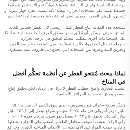
الزجاجية التقليدية وغرف الزراعة المُعدَّة عشوائيًّا نحو آلات فطر مُصمَّمة
خصيصًا تعتمد على مضخات الحرارة. وهذه الآلة ليست مجرد جهاز لتبريد أو
تسخين، بل هي العمود الفقري البيئي لغرفة ذكية مخصصة لزراعة الفطر.
تستخدم هذه المقالة إنتاج الفطر كمثال رئيسي لأن الفطر حساسٌ للغاية
للمناخ الجزئي. ويمكن أن تُطبَّق نفس منطق الغرف الخاضعة للرقابة أيضًا
على استخدامات أخرى تتطلب التحكم الدقيق في درجة الحرارة
والرطوبة، مثل الخضروات الورقية والمحاصيل المتخصصة ونضج الجبن
وتخزين النبيذ وغيرها من المنتجات التي تحتاج إلى ظروف بيئية مستقرة.
لماذا يبحث مُنتجو الفطر عن أنظمة تحكُّم أفضل
في المناخ
السبب التجاري واضحٌ: فطلب الفطر لا يزال في ازدياد، لكن تحقيق إنتاجٍ
مستقرٍ يصبح أصعب مع المرافق الأساسية.
وتقدِّر شركة «غراند فيو ريسيرش» حجم سوق الفطر العالمي بـ ٦٥,٦
مليار دولار أمريكي في عام ٢٠٢٤، مع نموٍ متوقعٍ ليصل إلى ١٥٦,٣ مليار
دولار أمريكي بحلول عام ٢٠٣٣ بمعدل نمو سنوي مركب قدره ١٠,٢٪.
وفي الوقت نفسه، أصبحت مخاطر الطقس أصعب على المزارع تجاهلها.
وأفادت جمعية المزارعين الأمريكية بأن الأحداث المناخية الكبرى وحرائق