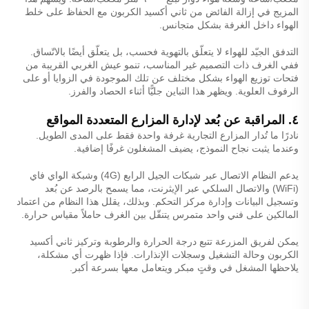
المزيج في إزالة الفائض من ثاني أكسيد الكربون مع الحفاظ على خلط
الهواء داخل الغرفة بشكل متجانس.
التدفق الجيّد للهواء لا يتعلّق بالتهوية فحسب، بل يتعلّق أيضًا بالاتّساق.
ففي الغرف ذات التصميم غير المناسب، تنمو عيش الغربي القريبة من
فتحات توزيع الهواء بشكل مختلف عن تلك الموجودة في الزوايا أو على
الرفوف العلوية. ويظهر هذا التباين جليًّا أثناء الحصاد والفرز.
٤. المراقبة عن بُعد لإدارة المزارع المتعددة المواقع
نادرًا ما تُدار المزارع التجارية غرفة واحدة فقط على المدى الطويل.
وعندما يثبت نجاح النموذج، يضيف المشغلون غرفًا إضافية.
يدعم النظام الاتصال عبر شبكات الجيل الرابع (4G) وشبكة الواي فاي
(WiFi) والاتصال السلكي عبر الإيثرنت، مما يسمح بالرصد عن بُعد
وتسجيل البيانات وإدارة مركز التحكم. وبذلك، يقلل هذا النظام من اعتماد
المالكين على فني واحد متمرس يتنقّل بين الغرف حاملاً مقياس حرارة.
يمكن لفريق المزرعة تتبع درجة الحرارة والرطوبة وتركيز ثاني أكسيد
الكربون وحالة التشغيل وسجلات الإنذارات. فإذا ظهرت أي مشكلة،
يلاحظها المشغل في وقتٍ مبكر ويتعامل معها بسرعة أكبر.