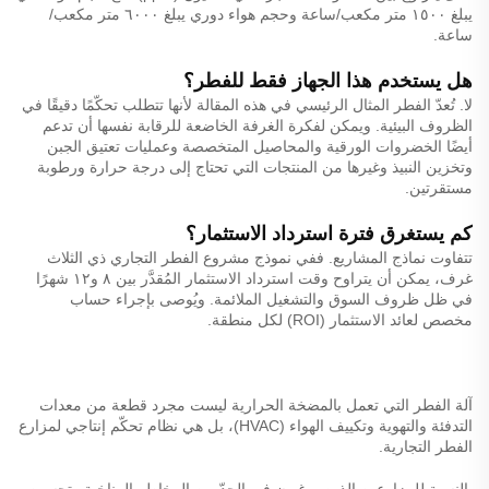
يبلغ ١٥٠٠ متر مكعب/ساعة وحجم هواء دوري يبلغ ٦٠٠٠ متر مكعب/
ساعة.
هل يستخدم هذا الجهاز فقط للفطر؟
لا. تُعدّ الفطر المثال الرئيسي في هذه المقالة لأنها تتطلب تحكّمًا دقيقًا في
الظروف البيئية. ويمكن لفكرة الغرفة الخاضعة للرقابة نفسها أن تدعم
أيضًا الخضروات الورقية والمحاصيل المتخصصة وعمليات تعتيق الجبن
وتخزين النبيذ وغيرها من المنتجات التي تحتاج إلى درجة حرارة ورطوبة
مستقرتين.
كم يستغرق فترة استرداد الاستثمار؟
تتفاوت نماذج المشاريع. ففي نموذج مشروع الفطر التجاري ذي الثلاث
غرف، يمكن أن يتراوح وقت استرداد الاستثمار المُقدَّر بين ٨ و١٢ شهرًا
في ظل ظروف السوق والتشغيل الملائمة. ويُوصى بإجراء حساب
مخصص لعائد الاستثمار (ROI) لكل منطقة.
آلة الفطر التي تعمل بالمضخة الحرارية ليست مجرد قطعة من معدات
التدفئة والتهوية وتكييف الهواء (HVAC)، بل هي نظام تحكّم إنتاجي لمزارع
الفطر التجارية.
بالنسبة للمزارعين الذين يرغبون في الحدّ من المخاطر المناخية وتحسين