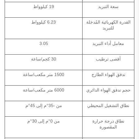
سعة التبريد
19 كيلوواط
القدرة الكهربائية المُدخلة
6.23 كيلوواط
للتبريد
معامل أداء التبريد
3.05
أقصى ترطيب
30 كجم/ساعة
تدفق الهواء الطازج
1500 متر مكعب/ساعة
حجم تدفق الهواء الدائري
6000 متر مكعب/ساعة
نطاق التشغيل المحيطي
من -35°م إلى 45°م
نطاق درجة حرارة
من 0°م إلى 30°م
المقصورة