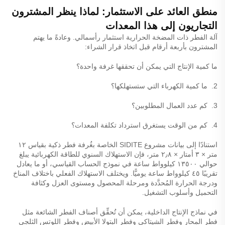
منطق العائد على الاستثمار: لماذا ينظر المشترون
التجاريون إلى هذا المعدات
آلة الفطر ذات المضخة الحرارية استثمار رأسمالي. وعادةً ما يهتم
المشترون بأربعة أرقام قبل اتخاذ قرار الشراء:
ما كمية الإنتاج التي يمكن أن تحققها غرفة واحدة؟
2.
ما كمية الكهرباء التي ستستهلكها؟
3.
كم عدد العمال المطلوبين؟
4.
كم من الوقت يستغرق استرداد تكلفة المعدات؟
استنادًا إلى بيانات مشروع SIDITE الخاصة بغُرفة فطر ذكية بقياس ١٢
متر × ٣ أمتار × ٢٫٨ متر، فإن الاستهلاك السنوي للطاقة الكهربائية يبلغ
حوالي ١٣٥٠٠ كيلوواط ساعة في نموذج الحساب القياسي، أو ما يعادل
تقريبًا ٤٥ كيلوواط ساعة يوميًّا. ويختلف الاستهلاك الفعلي باختلاف المناخ
ودرجة الحرارة المُحدَّدة ومرحلة المحصول ومستوى العزل وكثافة
التحميل وأسلوب التشغيل.
في نماذج الإنتاج الداخلية، يمكن أن تُحقِّق أصناف الفطر الشائعة مثل
فطر المحار وفطر الشيتاكي وفطر البتولا الأبيض وفطر اللوتس الثلجي