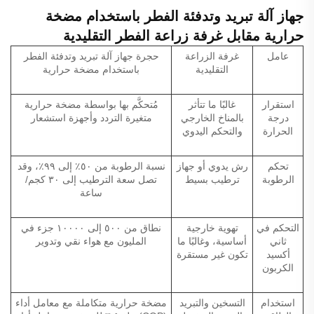
جهاز آلة تبريد وتدفئة الفطر باستخدام مضخة
حرارية مقابل غرفة زراعة الفطر التقليدية
عامل
غرفة الزراعة
حجرة جهاز آلة تبريد وتدفئة الفطر
التقليدية
باستخدام مضخة حرارية
استقرار
غالبًا ما تتأثر
مُتحكَّم بها بواسطة مضخة حرارية
درجة
بالمناخ الخارجي
متغيرة التردد وأجهزة استشعار
الحرارة
والتحكم اليدوي
تحكم
رش يدوي أو جهاز
نسبة الرطوبة من ٥٠٪ إلى ٩٩٪، وقد
الرطوبة
ترطيب بسيط
تصل سعة الترطيب إلى ٣٠ كجم/
ساعة
التحكم في
تهوية خارجية
نطاق من ٥٠٠ إلى ١٠٠٠٠ جزء في
ثاني
أساسية، وغالبًا ما
المليون مع هواء نقي وتدوير
أكسيد
تكون غير مستقرة
الكربون
استخدام
التسخين والتبريد
مضخة حرارية متكاملة مع معامل أداء