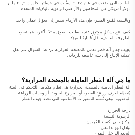
الغابات التي وقعت في عام ٢٠٢٤ تسبَّبت في خسائر تجاوزت ٢٠,٣ مليار
دولار أمريكي في المحاصيل والأراضي الرعوية بالولايات المتحدة.
وبالنسبة لمُنتج الفطر، فإن هذه الأرقام تشير إلى سؤال عملي واحد:
كيف ننتج بشكلٍ موثوقٍ عندما يطلب السوق منتجًا أكثر، بينما تصبح
الظروف المناخية أقل قابليةً للتنبؤ؟
يجيب جهاز آلة فطر تعمل بالمضخة الحرارية عن هذا السؤال عبر نقل
عملية الإنتاج إلى بيئة خاضعة للرقابة.
ما هي آلة الفطر العاملة بالمضخة الحرارية؟
آلة الفطر العاملة بالمضخة الحرارية هي نظام متكامل للتحكم في البيئة
مُصمَّم لغرف زراعة الفطر، أو المزارع الحاوية، أو وحدات الزراعة
الوحدوية. وهي تُنظِّم المتغيرات الأساسية التي تحدد جودة الفطر:
درجة الحرارة
الرطوبة النسبية
تركيز ثاني أكسيد الكربون
تبادل الهواء النقي
التجدد الداخلي للهواء