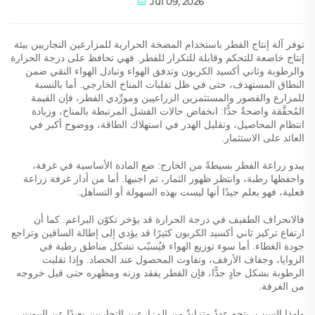
Jul 09, 2026
توفر آلة إنتاج الفطر باستخدام المضخة الحرارية للمزارعين التجاريين بيئة
إنتاج خاضعة للتحكم وقابلة للتكرار للفطر. فهي تحافظ على درجة الحرارة
والرطوبة وثاني أكسيد الكربون وتدفق الهواء وتبادل الهواء النقي ضمن
النطاق المستهدف، حتى في ظل تقلبات المناخ الخارجي. أما بالنسبة
للمزارع والقصور والمستثمرين الزراعيين ومورِّدي الفطر، فإن القيمة
المُحقَّقة واضحةٌ جدًّا: انخفاض حالات الفشل المرتبطة بالمناخ، وزيادة
انتظام المحاصيل، وتقليل الهدر في استهلاك الطاقة، ووضوح أكبر في
العائد على الاستثمار.
يبدو زراعة الفطر بسيطةً من الخارج: ضع المادة الأساسية في غرفة،
واحفظها رطبة، وانتظر ظهور الثمار، ثم اجنيها. أما من أدار غرفة زراعة
فعلية، فهو يعلم جيدًا أنها ليست بهذه السهولة أو التساهل.
فالانحراف الطفيف في درجة الحرارة قد يؤخر تكوّن البراعم. كما أن
ارتفاع تركيز ثاني أكسيد الكربون كثيرًا قد يؤدي إلى إطالة الساقين وتراجع
جودة الغطاء. أما سوء توزيع الهواء فيُسبّب تشكل مناطق رطبة في
الزوايا، وجفاف الأرفف، وتفاوت المحصول عند الحصاد. وإذا تقلبت
الرطوبة بشكل حادٍ جدًّا، فإن الفطر يفقد وزنه ومظهره حتى قبل خروجه
من الغرفة.
ولهذا السبب، يتجه عددٌ متزايدٌ من المزارعين التجاريين بعيدًا عن البيوت