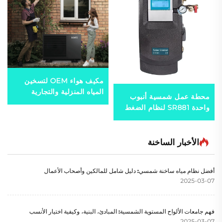
مكيف هواء OEM لتسخين
المياه المنزلية والتجارية
محطة عمل شمسية أنبوب
الاستخدام بشعار مخصص
واحدة SR881 لنظام الضغط
هيكل لنظام تسخين حمام
المنقسم
السباحة - R290 R410a R32
الأخبار الساخنة
أفضل نظام مياه ساخنة شمسي: دليل شامل للمالكين وأصحاب الأعمال
2025-03-07
فهم جامعات الألواح المستوية الشمسية: المبادئ، البنية، وكيفية اختيار الأنسب
2025-03-07