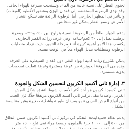
تحتوي الفطر على نسبة عالية من الماء، وتستجيب بسرعة للهواء الجاف.
وقد تؤدي الرطوبة المنخفضة إلى فقدان الوزن وتشقق الأغطية (القبعات)
والتأثير في المظهر الخارجي. أما الرطوبة الزائدة فقد تشجّع انتشار
الأمراض وتنمو الفطر بشكل غير متجانس.
يدعم الجهاز نطاقاً من الرطوبة النسبية يتراوح بين ٥٠٪ و٩٩٪، وبقدرة
ترطيب تصل إلى ٣٠ كجم/ساعة. وفي غرف زراعة الفطر التجارية،
يكتسب هذا الأمر أهمية كبيرة أثناء مرحلة التثمير، حيث تزداد متطلبات
الرطوبة ومتطلبات تبديل الهواء معاً في الوقت نفسه.
يمكن للمُزرِع زيادة كمية الهواء النقي دون فقدان السيطرة على الغرفة.
وهذه هي الفروقة الجوهرية بين غرفة مستقرة وغرفة تتطلب تصحيحات
يدوية مستمرة.
٣. إدارة ثاني أكسيد الكربون لتحسين الشكل والجودة
ثاني أكسيد الكربون هو أحد أكثر الأسباب شيوعًا لتشوّه شكل العيش
الغربي. وعندما يبقى تركيز ثاني أكسيد الكربون مرتفعًا جدًّا، فإن العديد
من أنواع العيش الغربي تنمو بسيقان طويلة وأغطية صغيرة وغير متناسقة
الشكل.
يدعم نظام «سيدايت» التحكم في تركيز ثاني أكسيد الكربون ضمن النطاق
من ٥٠٠ إلى ١٠٠٠٠ جزء بالمليون، وبسعة هواء نقي تبلغ ١٥٠٠ متر
مكعب/ساعة وسعة هواء دوار تبلغ ٦٠٠٠ متر مكعب/ساعة. ويُسهم هذا