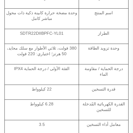
اسم المنتج
وحدة مضخة حرارة كابينة ذكية ذات محول
مباشر كامل
الطراز
SDTR22DIIBPFC-YL01
وحدة تزويد الطاقة
380 فولت، ثلاثي الأطوار مع سلك محايد،
50 هرتز؛ اختياري: 220 فولت
درجة الحماية / مقاومة
الفئة الأولى / درجة الحماية IPX4
الماء
قدرة التسخين
22 كيلوواط
القدرة الكهربائية المُدخلة
6.28 كيلوواط
للتسخين
معامل أداء التسخين
3.5