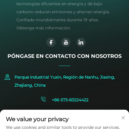
tecnologías eficientes en energía y de bajo
carbono reducen emisiones y ahorran energía.
Confiado mundialmente durante 19 años.
Obtenga más información.
PÓNGASE EN CONTACTO CON NOSOTROS
Parque Industrial Yuxin, Región de Nanhu, Jiaxing,
Zhejiang, China
+86-573-83224422
[email protected]
We value your privacy
We use cookies and similar tools to provide our services.