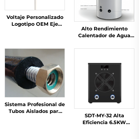
Voltaje Personalizado
Logotipo OEM Eje
Alto Rendimiento
Horizontal Turbina
Calentador de Agua
Eólica Generador
Solar Grande
100W-50kW Sistema
Capacidad SP-T
de Energía Eólica
Almacenamiento
Fuera de Red con
Presurizado Colección
Logotipo
de Calor Multiusos
para Hoteles Libre de
Pie
Sistema Profesional de
Tubos Aislados para
SDT-MY-32 Alta
Tanque de Colector
Eficiencia 6.5KW
Solar Térmico Tubos
Calentador de Piscina
Solares Pre-Aislados
Operación Silenciosa
Individuales Tubos de