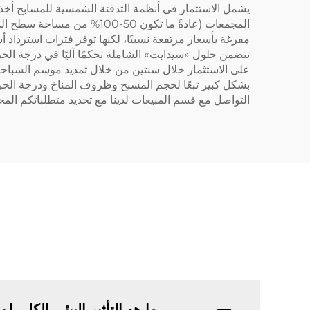
يشمل الاستثمار في أنظمة التدفئة الشمسية للمسابح أخذ 
المجمعات (عادةً ما تكون 0
مفرغة بأسعار مرتفعة نسبيًا، لكنها توفر فترات استرداد أ
تتضمن حلول «سيدايت» الشاملة تحكمًا آليًا في درجة ال
بشكل كبير تبعًا لحجم المسبح وظروف المناخ ودرجة ال
التواصل مع قسم المبيعات لدينا مع تحديد متطلباتكم المح
ما هو التأثير البيئي الكلي لمنتجات Sidite على المس