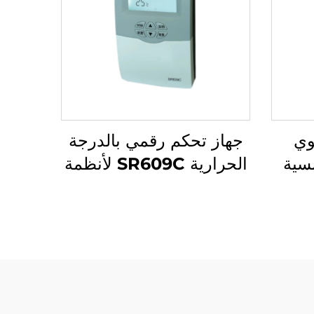
وي
جهاز تحكم رقمي بالدرجة
سية
الحرارية SR609C لأنظمة
غير المضغوطة قياس 1/2''
الطاقة الشمسية
اه
المضغوطة تسخين ثلاثي
افقة
المراحل بدقة ±2℃ قوة
شمسي
معززة تصل إلى 2000W