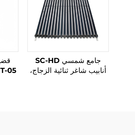
جامع شمسي SC-HD
قضي
أنابيب شاغر ثنائية الزجاج،
أنبوب حراري نحاسي أحمر،
عناص
مقاومة درجة حرارة -35°C
منخفضة، خارجي مستقل
لأج
الشم