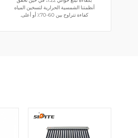
بكفاءة تبلغ حوالي 22٪، في حين تحقق
أنظمتنا الشمسية الحرارية لتسخين المياه
كفاءة تتراوح بين 60-70٪ أو أعلى.