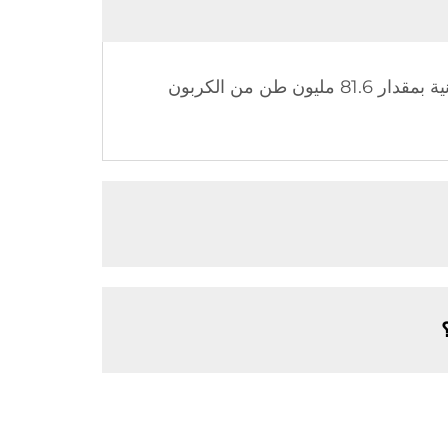
على مدار الـ 10 سنوات الماضية، ساهمت سخانات المياه الشمسية من Sidite في تقليل الانبعاثات الكربونية بمقدار 81.6 مليون طن من الكربون