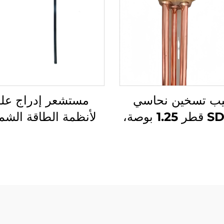
ب تسخين نحاسي
مستشعر إدراج عل
SDT-05 قطر 1.25 بوصة،
لأنظمة الطاقة الشم
ر تسخين كهربائية
سعة 1.5KW/2KW/3KW
مراقبة مستوى المي
هزة تسخين المياه
ودرجة الحرارة المتو
سية وأجزاء أجهزة
مع مسخن المياه ال
تسخين المياه