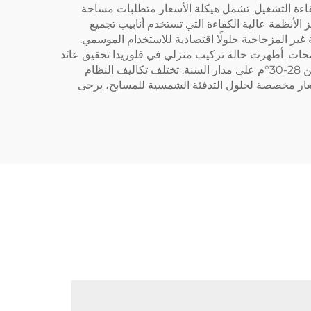
كفاءة التشغيل. تشمل هيكلة الأسعار متطلبات مساحة
ب. تتميز الأنظمة عالية الكفاءة التي تستخدم أنابيب تجميع
غير المزجاجية حلولًا اقتصادية للاستخدام الموسمي.
ضخات. أظهرت حالة تركيب منزلي في فلوريدا تحقيق عائد
على الاستثمار خلال سنتين من خلال تمديد موسم السباحة وتقليل تكاليف التدفئة التقليدية، مع الحفاظ على درجة حرارة الماء بين 28-30°م على مدار السنة. تختلف تكاليف النظام
عار مخصصة لحلول التدفئة الشمسية للمسابح، يرجى