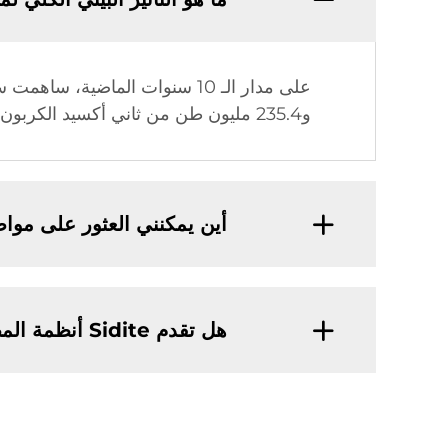
و235.4 مليون طن من ثاني أكسيد الكربون.
أين يمكنني العثور على مو
هل تقدم Sidite أنظمة المضخات الحرارية بالإضافة إلى سخانات المياه الشمسية؟