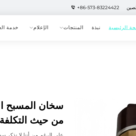
لصين
+86-573-83224422
ة الرئيسية
نبذة
المنتجات
الإعلام
خدمة الع
سخان المسبح ال
من حيث التكلفة 
على الرغم من أننا لا نذكر س