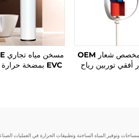
جهد مخصص شعار OEM
مسخن 
 أفقي توربين رياح
EVC بمضخة حرارة
لتوليد الطاقة 100W-
50kW نظام طاقة رياح
500 لتر كفاءة طاقة
تقل مع الشعار
داخلي من الصلب ال
بالزنك SPCC للمنازل
احات وتوفير المياه الساخنة وتطبيقات الحرارة في العمليات الصناعي