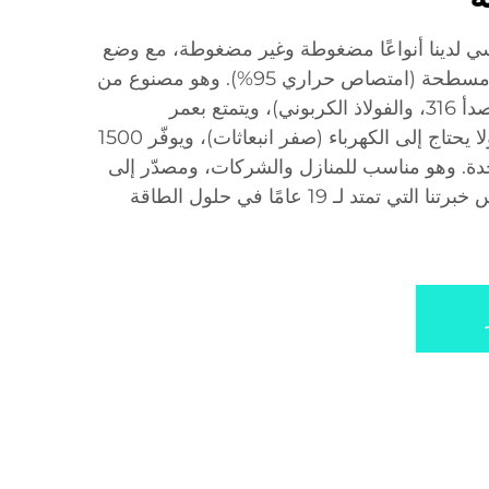
 لدينا أنواعًا مضغوطة وغير مضغوطة، مع وضع
مزدوج أنابيب فراغية/لوحات مسطحة (امتصاص حراري 95%). وهو مصنوع من
مواد متينة (الفولاذ المقاوم للصدأ 316، والفولاذ الكربوني)، ويتمتع بعمر
افتراضي يزيد عن 20 عامًا، ولا يحتاج إلى الكهرباء (صفر انبعاثات)، ويوفّر 1500
ة. وهو مناسب للمنازل والشركات، ومصدّر إلى
أكثر من 100 دولة، وهو يعكس خبرتنا التي تمتد لـ 19 عامًا في حلول الطاقة