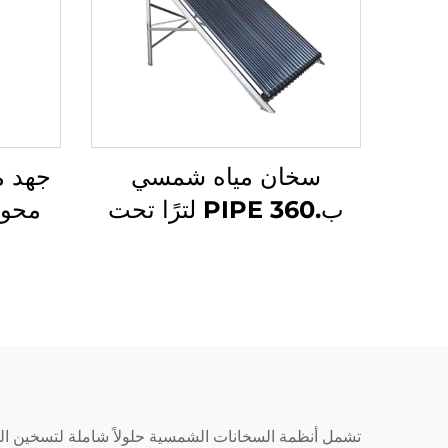
سخان مياه شمسي
ب.PIPE 360 لترًا تحت
محور
ضغط عالٍ يتم تصديره إلى
المكسيك والبرازيل وإسبانيا
وإيطاليا
مس
تشمل أنظمة السخانات الشمسية حلولاً شاملة لتسخين المس