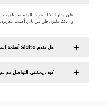
و235.4 مليون طن من ثاني أكسيد الكربون.
هل تقدم Sidite أنظمة المضخات الحرارية بالإضافة إلى سخانات المياه الشمسية؟
كيف يمكنني التواصل مع سيد