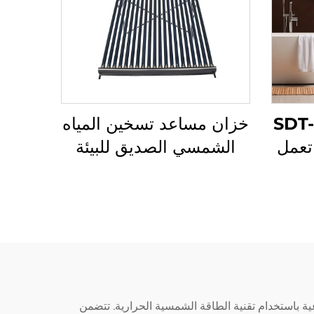
مياه تجاري SDT-E
خزان مساعد تسخين المياه
 تعمل
الشمسي الصديق للبيئة
بالتيار المتردد سعة 150-
SD-T 55 مم ضغط عالٍ
 خزان
من البولي يوريثين خزان
مطلي
داخلي SUS304-2B
للفنادق والهواء الطلق
ة باستخدام تقنية الطاقة الشمسية الحرارية. تتضمن