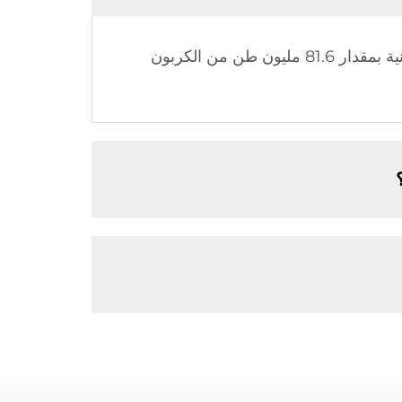
على مدار الـ 10 سنوات الماضية، ساهمت سخانات المياه الشمسية من Sidite في تقليل الانبعاثات الكربونية بمقدار 81.6 مليون طن من الكربون