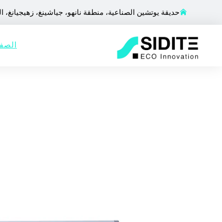
حديقة يوتشين الصناعية، منطقة نانهو، جياشينغ، زهيجيانغ، ا
الصفح