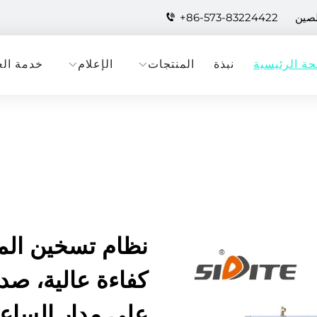
لصين
+86-573-83224422
ة الرئيسية
نبذة
المنتجات
الإعلام
خدمة الع
نظام تسخين المي
كفاءة عالية، صدي
على مدار الساع