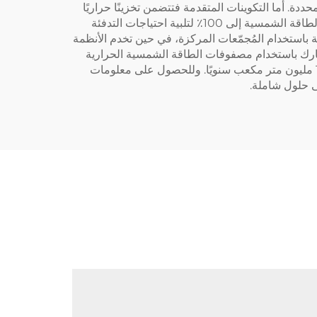
ة. أما التكوينات المتقدمة فتتضمن تخزينًا حراريًا
موسميًا باستخدام خزانات مياه كبيرة تحت الأرض أو أنظمة تخزين الطاقة الحرارية في الحفر، مما يسمح بوصول نسبة استخدام الطاقة الشمسية إلى 100٪ لتلبية احتياجات التدفئة
يد أنظمة يمكنها توفير درجات حرارة تصل إلى 150°م للتطبيقات الصناعية باستخدام المُجمّعات المركزة، في حين تخدم الأنظمة
°م و45°م. وحقق مشروع تدفئة جماعية في الدنمارك باستخدام مصفوفات الطاقة الشمسية الحرارية
الكبيرة من سيدتي نسبة استخدام للطاقة الشمسية بلغت 50٪ لتغذية 500 منزل، مما قلل من استهلاك الغاز الطبيعي بمقدار 1.2 مليون متر مكعب سنويًا. وللحصول على معلومات
 حلول شاملة.