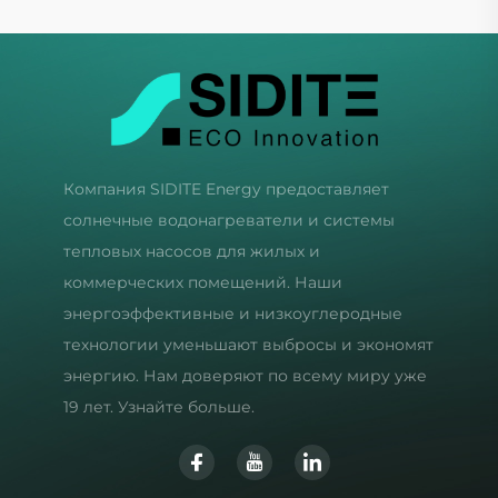
Компания SIDITE Energy предоставляет
солнечные водонагреватели и системы
тепловых насосов для жилых и
коммерческих помещений. Наши
энергоэффективные и низкоуглеродные
технологии уменьшают выбросы и экономят
энергию. Нам доверяют по всему миру уже
19 лет. Узнайте больше.