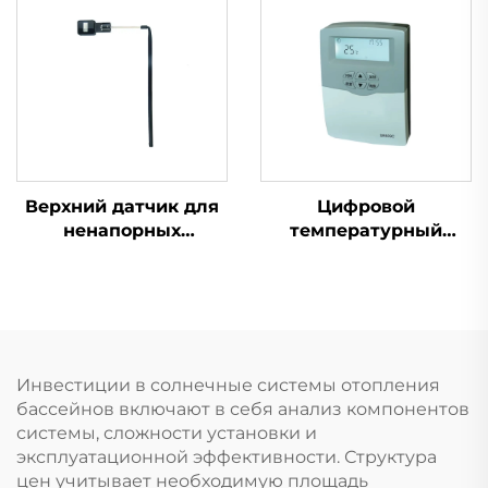
Тепловая Трубка
Электрический
Низкая -35°C
Нагревательный
Температурная
Элемент для
Стойкость Высокая
Солнечного
Настенная Уличная
Водонагревателя
Части
Водонагревателя
Части
Верхний датчик для
Цифровой
ненапорных
температурный
солнечных систем
контроллер SR609C
1/2'' мониторинг
для напорных
уровня воды и
солнечных систем
температуры,
Трехступенчатый
совместимый с
таймер нагрева ±2℃
солнечными
точность 2000Вт
Инвестиции в солнечные системы отопления
водонагревателями
мощность подогрева
бассейнов включают в себя анализ компонентов
системы, сложности установки и
эксплуатационной эффективности. Структура
цен учитывает необходимую площадь