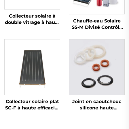
Collecteur solaire à
Chauffe-eau Solaire
double vitrage à haute
SS-M Divisé Contrôle
efficacité SC-U avec
Intelligent Cuivre Coils
tube à vide, éco-
Echangeurs Sous
responsable, en alliage
Pression Indirect
d'aluminium, avec
Réservoir d'Eau Libre
support pour chauffe-
Extérieur
eau solaire
Collecteur solaire plat
Joint en caoutchouc
SC-F à haute efficacité
silicone haute
Économie d'énergie
température pour
Revêtement sélectif
systèmes solaires
bleu/noir chrome
Joint d'étanchéité