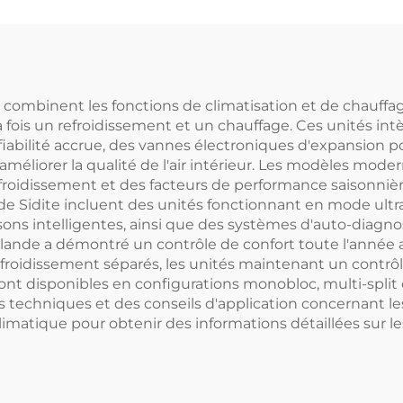
 Chauffe-eau en
d'eau chaude 
Vedette de
pompes à chale
iversité Tsinghua
collecteurs sola
Résidentiel 
 combinent les fonctions de climatisation et de chauffag
à la fois un refroidissement et un chauffage. Ces unités 
Commercia
abilité accrue, des vannes électroniques d'expansion po
 améliorer la qualité de l'air intérieur. Les modèles mo
efroidissement et des facteurs de performance saisonnièr
 Sidite incluent des unités fonctionnant en mode ultra-
ons intelligentes, ainsi que des systèmes d'auto-diagnost
haïlande a démontré un contrôle de confort toute l'anné
froidissement séparés, les unités maintenant un contrôle
nt disponibles en configurations monobloc, multi-split 
ons techniques et des conseils d'application concernant l
climatique pour obtenir des informations détaillées sur l