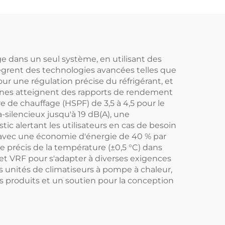
pour
Économique en
ur et
énergie Réservoir
ires
intérieur en SPCC
et
Galvanisé pour les
e dans un seul système, en utilisant des
intègrent des technologies avancées telles que
l
ménages
ur une régulation précise du réfrigérant, et
dernes atteignent des rapports de rendement
e de chauffage (HSPF) de 3,5 à 4,5 pour le
silencieux jusqu'à 19 dB(A), une
ic alertant les utilisateurs en cas de besoin
e avec une économie d'énergie de 40 % par
 précis de la température (±0,5 °C) dans
et VRF pour s'adapter à diverses exigences
es unités de climatiseurs à pompe à chaleur,
es produits et un soutien pour la conception