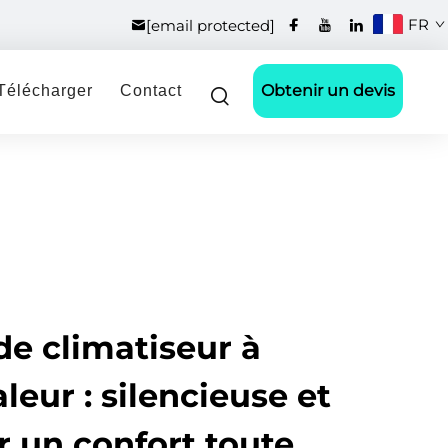
FR
[email protected]
Obtenir un devis
Télécharger
Contact
de climatiseur à
eur : silencieuse et
r un confort toute