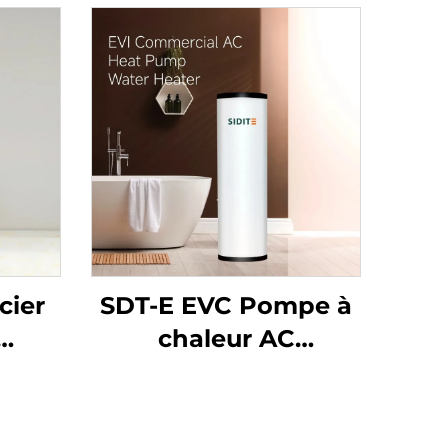
cier
SDT-E EVC Pompe à
chaleur AC
205
commerciale pour
irs
eau chaude Capacité
kage
150L-500L