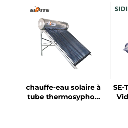
chauffe-eau solaire à
SE-T
tube thermosyphon
Vid
de 360 litres haute
pression Exporté au
The
Mexique, au Brésil,
à H