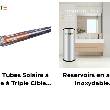
 Tubes Solaire à
Réservoirs en a
e à Triple Cible
inoxydable
Systèmes
SUS304/316/2
rmiques Solaires
SDT-T Réservo
aut Rendement
tampon de stoc