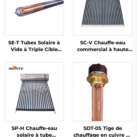
SE-T Tubes Solaire à
SC-V Chauffe-eau
Vide à Triple Cible
commercial à haute
Systèmes Thermiques
efficacité Collecteur
Solaires à Haut
solaire à tubes creux
Rendement pour
en verre Plein
Chauffe-eau en
extérieur Autonome
Vedette de l'Université
Non-pressurisé
Tsinghua
SP-H Chauffe-eau
SDT-05 Tige de
solaire à tube
chauffage en cuivre de