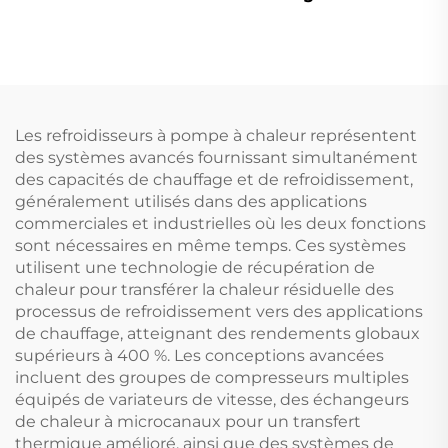
thermique en cuivre
1,25 pouce
intégré Contrôleur
1,5KW/2KW/3KW
anti-gel intelligent
Élément de chauffage
Connexion directe
électrique pour
pour hôtels
chauffe-eau solaire
autostandards
pièces de chauffe-eau
Les refroidisseurs à pompe à chaleur représentent
pièces
des systèmes avancés fournissant simultanément
des capacités de chauffage et de refroidissement,
généralement utilisés dans des applications
commerciales et industrielles où les deux fonctions
sont nécessaires en même temps. Ces systèmes
utilisent une technologie de récupération de
chaleur pour transférer la chaleur résiduelle des
processus de refroidissement vers des applications
de chauffage, atteignant des rendements globaux
supérieurs à 400 %. Les conceptions avancées
incluent des groupes de compresseurs multiples
équipés de variateurs de vitesse, des échangeurs
de chaleur à microcanaux pour un transfert
thermique amélioré, ainsi que des systèmes de