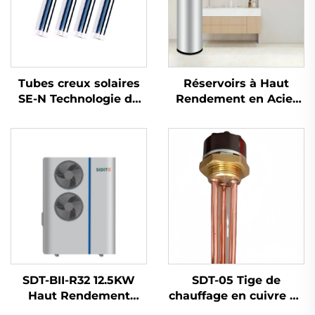
Tubes creux solaires
Réservoirs à Haut
SE-N Technologie de
Rendement en Acier
revêtement progressif
Inoxydable SDT-T
avancée pour une
SUS304/316/2205 pour
absorption de chaleur
le Stockage d'Eau
à haute efficacité
Chaude avec Pompe à
Composant principal
Chaleur et Collecteur
des chauffe-eau
Solaire
SDT-BII-R32 12.5KW
SDT-05 Tige de
Haut Rendement
chauffage en cuivre de
Pompe à Chaleur
1,25 pouce