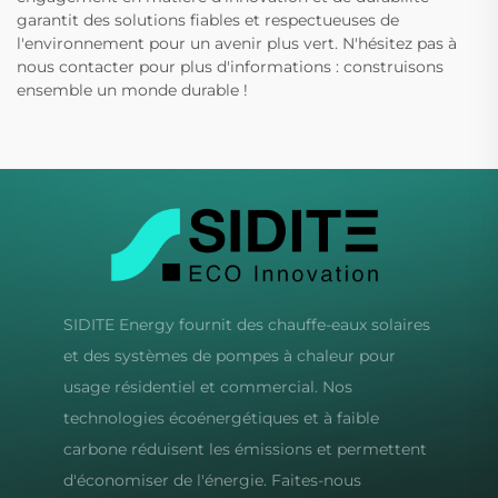
garantit des solutions fiables et respectueuses de
l'environnement pour un avenir plus vert. N'hésitez pas à
nous contacter pour plus d'informations : construisons
ensemble un monde durable !
SIDITE Energy fournit des chauffe-eaux solaires
et des systèmes de pompes à chaleur pour
usage résidentiel et commercial. Nos
technologies écoénergétiques et à faible
carbone réduisent les émissions et permettent
d'économiser de l'énergie. Faites-nous