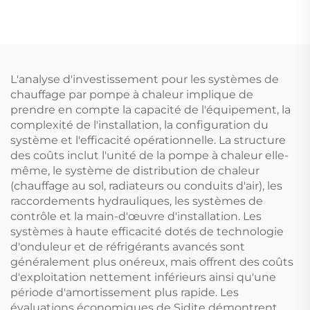
Source d'Air
1,5KW/2KW/3KW
Compresseur à
Élément de chauffage
Inverseur Mitsubishi
électrique pour
Réfrigérant Écologique
chauffe-eau solaire
R32 Silencieuse
pièces de chauffe-eau
L'analyse d'investissement pour les systèmes de
pièces
chauffage par pompe à chaleur implique de
prendre en compte la capacité de l'équipement, la
complexité de l'installation, la configuration du
système et l'efficacité opérationnelle. La structure
des coûts inclut l'unité de la pompe à chaleur elle-
même, le système de distribution de chaleur
(chauffage au sol, radiateurs ou conduits d'air), les
raccordements hydrauliques, les systèmes de
contrôle et la main-d'œuvre d'installation. Les
systèmes à haute efficacité dotés de technologie
d'onduleur et de réfrigérants avancés sont
généralement plus onéreux, mais offrent des coûts
d'exploitation nettement inférieurs ainsi qu'une
période d'amortissement plus rapide. Les
évaluations économiques de Sidite démontrent