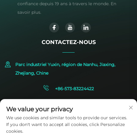
confiance depuis 19 ans à travers le monde. En
savoir plus.
CONTACTEZ-NOUS
Parc industriel Yuxin, région de Nanhu, Jiaxing,
Zhejiang, Chine
+86-573-83224422
[email protected]
We value your privacy
We use cookies and similar tools to provide our services.
If you don't want to accept all cookies, click Personalize
cookies.