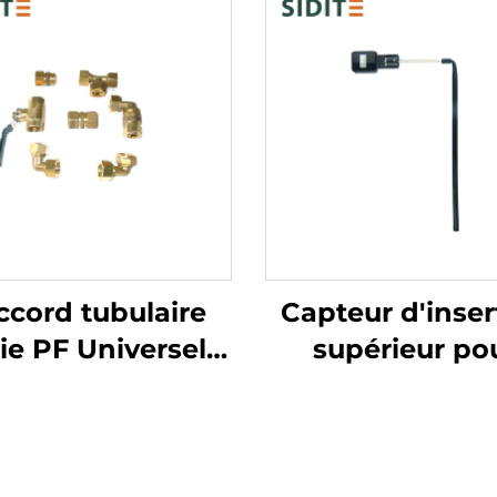
ccord tubulaire
Capteur d'inser
ie PF Universel
supérieur po
necteur de tube
systèmes solai
our boîtes de
non pressurisés 
lecteurs SFB/SFC
Surveillance 
stallation sans
niveau d'eau et 