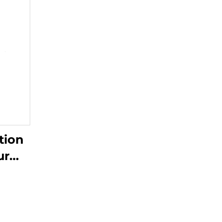
tion
ur
res
1/2''
du
de la