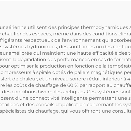
rner Collecteurs
températur
solaires
Compatible avec
chauffe-eau sol
ur aérienne utilisent des principes thermodynamiques a
de chauffer des espaces, même dans des conditions climat
igérants respectueux de l'environnement qui absorbent la
 des systèmes hydroniques, des soufflantes ou des conf
eur améliorée qui maintient une haute efficacité à des 
isent la dégradation des performances en cas de forma
our optimiser la production en fonction de la températ
compresseurs à spirale dotés de paliers magnétiques per
fert de chaleur, et un niveau sonore réduit inférieur à 45
re les coûts de chauffage de 60 % par rapport au chauffa
es conditions hivernales arctiques. Ces systèmes sont 
isposent d'une connectivité intelligente permettant une
étaillées et des conseils d'application concernant les s
 spécialistes du chauffage, qui vous offriront une cons