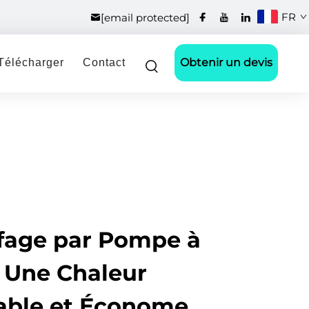
FR
[email protected]
Obtenir un devis
Télécharger
Contact
fage par Pompe à
: Une Chaleur
iable et Économe