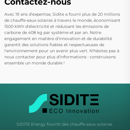
Contactez-nous
Avec 19 ans d'expertise, Sidite a fourni plus de 20 millions
de chauffe-eaux solaires à travers le monde, économisant
1500 kWh d'électricité et réduisant les émissions de
carbone de 408 kg par système et par an. Notre
engagement en matière d'innovation et de durabilité
garantit des solutions fiables et respectueuses de
l'environnement pour un avenir plus vert. N'hésitez pas à
nous contacter pour plus d'informations : construisons
ensemble un monde durable !
SIDITE Energy fournit des chauffe-eaux solaires