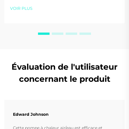
OEM/ODM sur mesure de SIDITE optimisent les
VOIR PLUS
performances, le branding et la conformité.
Partenairez avec nous dès aujourd'hui.
Évaluation de l'utilisateur
concernant le produit
Edward Johnson
Cette pompe à chaleur air/eau est efficace et