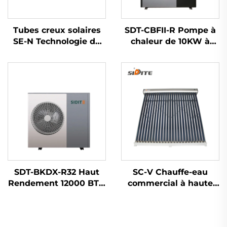
Tubes creux solaires
SDT-CBFII-R Pompe à
SE-N Technologie de
chaleur de 10KW à
revêtement progressif
haute efficacité avec
avancée pour une
compresseur inversé
absorption de chaleur
Mitsubishi. Réfrigérant
à haute efficacité
R32/R410a,
Composant principal
respectueux de
des chauffe-eau
l'environnement,
fonctionnement
silencieux.
SDT-BKDX-R32 Haut
SC-V Chauffe-eau
Rendement 12000 BTU
commercial à haute
Pompe à Chaleur
efficacité Collecteur
Écologique Source
solaire à tubes creux
d'Air pour Bureau
en verre Plein