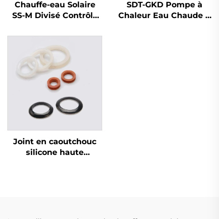
Chauffe-eau Solaire
SDT-GKD Pompe à
SS-M Divisé Contrôle
Chaleur Eau Chaude à
Intelligent Cuivre Coils
Haut Rendement pour
Echangeurs Sous
le chauffage et le
Pression Indirect
refroidissement
Réservoir d'Eau Libre
industriel et
Extérieur
commercial,
Réfrigérant R410A,
Capacité 8.4-215KW
Joint en caoutchouc
silicone haute
température pour
systèmes solaires
Joint d'étanchéité
pour tuyau étanche
pour pièces de
chauffe-eau SFB/SFC