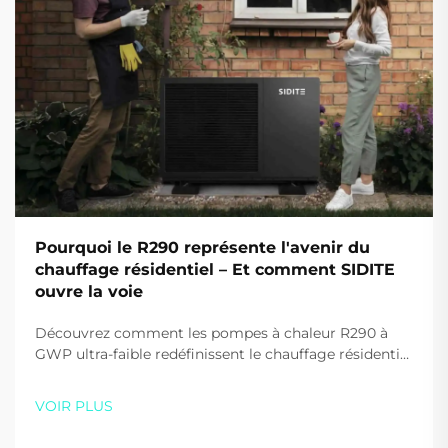
Pourquoi le R290 représente l'avenir du
chauffage résidentiel – Et comment SIDITE
ouvre la voie
Découvrez comment les pompes à chaleur R290 à
GWP ultra-faible redéfinissent le chauffage résidentiel
en Europe. Découvrez pourquoi le système monobloc
performant, silencieux et intelligent de SIDITE est le
VOIR PLUS
choix d'avenir pour les constructeurs et propriétaires.
En savoir plus dès aujourd'hui.