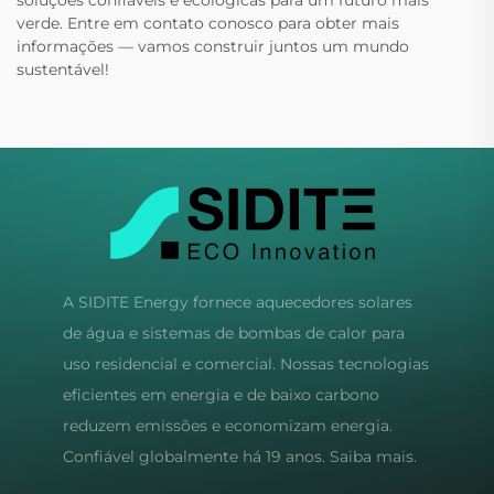
soluções confiáveis e ecológicas para um futuro mais
verde. Entre em contato conosco para obter mais
informações — vamos construir juntos um mundo
sustentável!
A SIDITE Energy fornece aquecedores solares
de água e sistemas de bombas de calor para
uso residencial e comercial. Nossas tecnologias
eficientes em energia e de baixo carbono
reduzem emissões e economizam energia.
Confiável globalmente há 19 anos. Saiba mais.