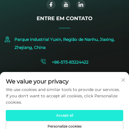
ENTRE EM CONTATO
Parque Industrial Yuxin, Região de Nanhu, Jiaxing,
Zhejiang, China
+86-573-83224422
[email protected]
We value your privacy
We use cookies and similar tools to provide our services.
If you don't want to accept all cookies, click Personalize
cookies.
Accept all
Direitos autorais © 2025 por SIDITE Energy Co., Ltd.
Política de
Privacidade
Personalize cookies