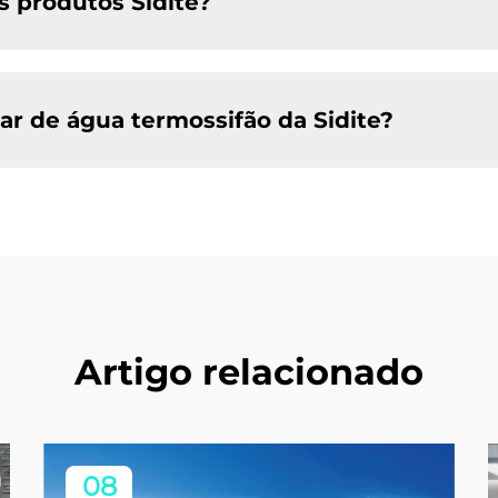
s produtos Sidite?
r de água termossifão da Sidite?
Artigo relacionado
08