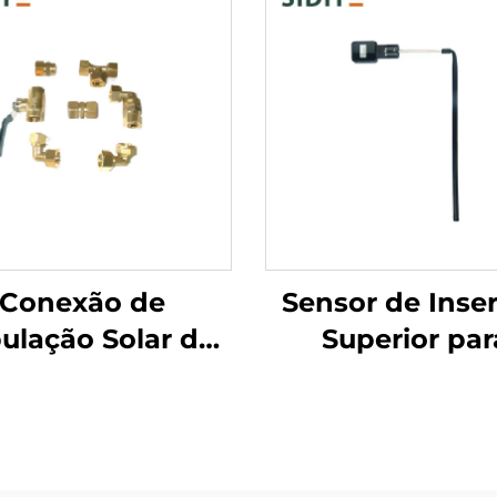
Conexão de
Sensor de Inse
ulação Solar da
Superior par
rie PF Conector
Sistemas Solare
iversal de Tubo
Pressurizad
ara Caixas de
Monitoramento
letor SFB/SFC
Nível de Água