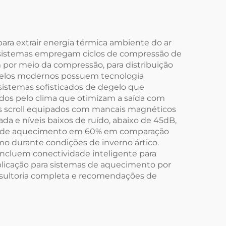
a
om
lares
ara extrair energia térmica ambiente do ar
s sistemas empregam ciclos de compressão de
'
 por meio da compressão, para distribuição
odelos modernos possuem tecnologia
sistemas sofisticados de degelo que
os pelo clima que otimizam a saída com
s scroll equipados com mancais magnéticos
da e níveis baixos de ruído, abaixo de 45dB,
tos de aquecimento em 60% em comparação
o durante condições de inverno ártico.
 incluem conectividade inteligente para
plicação para sistemas de aquecimento por
nsultoria completa e recomendações de