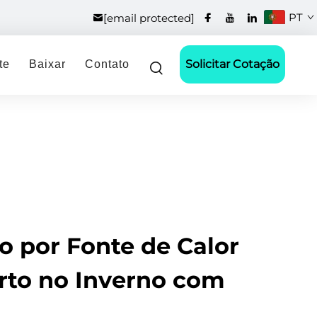
PT
[email protected]
Solicitar Cotação
te
Baixar
Contato
 por Fonte de Calor
orto no Inverno com