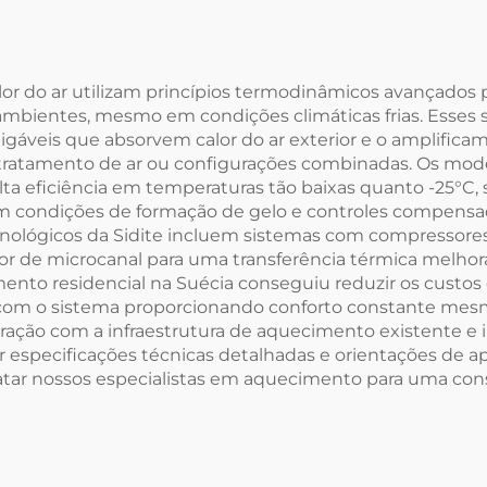
nstalação Sem
Temperatur
ação Coletores
Compatível c
Solares
Aquecedores So
or do ar utilizam princípios termodinâmicos avançados p
 ambientes, mesmo em condições climáticas frias. Esse
de Água 1/2'
áveis que absorvem calor do ar exterior e o amplificam
e tratamento de ar ou configurações combinadas. Os m
a eficiência em temperaturas tão baixas quanto -25°C, 
condições de formação de gelo e controles compensad
cnológicos da Sidite incluem sistemas com compressore
or de microcanal para uma transferência térmica melhora
imento residencial na Suécia conseguiu reduzir os cus
 com o sistema proporcionando conforto constante mesm
egração com a infraestrutura de aquecimento existente e
 especificações técnicas detalhadas e orientações de a
ntatar nossos especialistas em aquecimento para uma co