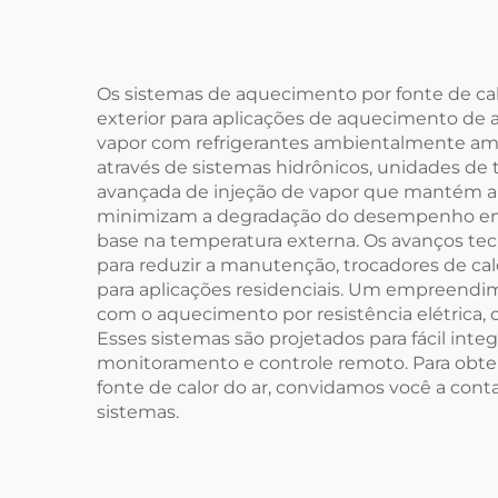
Estrutura
I
Galvanizada e
Rot
Tanque Interno SPCC
Os sistemas de aquecimento por fonte de cal
exterior para aplicações de aquecimento de
para Hotéis
vapor com refrigerantes ambientalmente amig
através de sistemas hidrônicos, unidades d
avançada de injeção de vapor que mantém alt
minimizam a degradação do desempenho em 
base na temperatura externa. Os avanços te
para reduzir a manutenção, trocadores de cal
para aplicações residenciais. Um empreend
com o aquecimento por resistência elétrica,
Esses sistemas são projetados para fácil int
monitoramento e controle remoto. Para obter
fonte de calor do ar, convidamos você a co
sistemas.