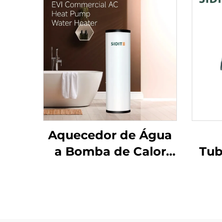
Aquecedor de Água
a Bomba de Calor
Tub
Comercial SDT-E EVC
Sé
com Capacidade de
Un
150L-500L, Eficiente
p
em Energia, com
Co