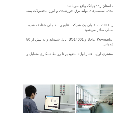
این شرکت متخصص تولید دستگاه‌های گرم‌کننده آب خورشیدی، جمع‌کننده‌های خورشیدی، سیستم‌های تولید برق خورشیدی و انواع محصولات پمپ 
جهز با خط تولید پیشرفته‌ترین و «آزمایشگاه شامل عملکرد 6 پمپ» در چین. در سال 20ITE به عنوان یک شرکت فناوری بالا ملی شناخته شده 
محصولات ما موفقیت‌آمیز به بسیاری از گواهینامه‌ها، از جمله Solar Keymark، CE، CCC، ISO9001 و ISO14001 نائل شده‌اند و به بیش از 50 
د. 
تضمین بالاترین سطح رضایت مشتریان ما هدف اصلی ما است. ما به حفظ اصول «مشتری اول، اعتبار اول» متعهدیم تا روابط همکاری متقابل و 