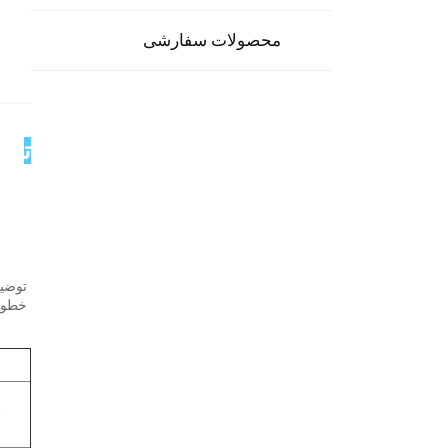
محصولات سفارشی
توض
خطوط لوله × 0.025/35% ظرف 
ن