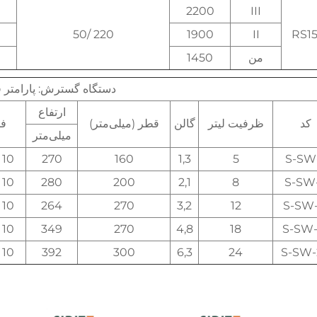
2200
III
220 /50
1900
II
RS15
من
1450
دستگاه گسترش: پارامتر 
ارتفاع
کد
ظرفیت لیتر
گالن
قطر (میلی‌متر)
فش
میلی‌متر
S-SW
5
1,3
160
270
10 بار/145 پسی
S-SW
8
2,1
200
280
10 بار/145 پسی
S-SW-
12
3,2
270
264
10 بار/145 پسی
S-SW-
18
4,8
270
349
10 بار/145 پسی
S-SW-
24
6,3
300
392
10 بار/145 پسی
یر دقیق   