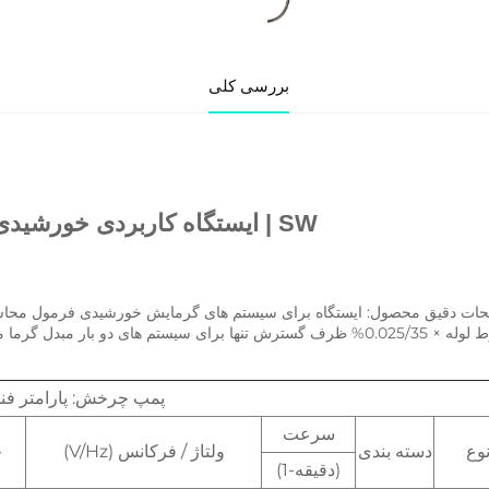
بررسی کلی
یحات محصول 
SW | 
ایستگاه کاربردی خورشی
گسترش تنها برای سیستم های دو بار مبدل گرما مناسب است 
پمپ چرخش: پارامتر فن
سرعت
وع
دسته بندی
ولتاژ / فرکانس (V/Hz)
ج
(دقیقه-1)