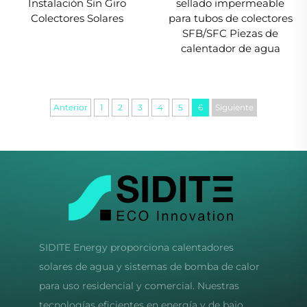
Instalación Sin Giro
sellado impermeable
Colectores Solares
para tubos de colectores
SFB/SFC Piezas de
calentador de agua
Anterior
1
2
3
4
5
6
Siguiente
SIDITE Energy proporciona calentadores
solares de agua y sistemas de bomba de calor
para uso residencial y comercial. Nuestras
tecnologías eficientes en energía y de bajo