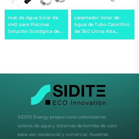
mat de Agua Solar de
calentador Solar de
4M2 para Piscinas
Agua de Tubo Calorífico
Solución Ecológica de
de 360 Litros Alta
Calefacción Solar
Presión Exportación a
Exterior
México, Brasil, España,
Italia
SIDITE Energy proporciona calentadores
solares de agua y sistemas de bomba de calor
para uso residencial y comercial. Nuestras