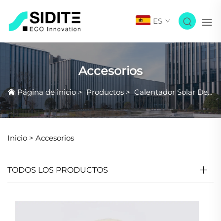
ES
Accesorios
Página de inicio
>
Productos
>
Calentador Solar De Agua
Inicio >
Accesorios
TODOS LOS PRODUCTOS