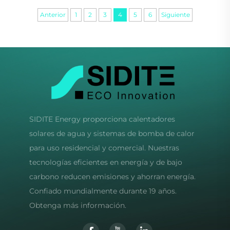
Anterior
1
2
3
4
5
6
Siguiente
SIDITE Energy proporciona calentadores
solares de agua y sistemas de bomba de calor
para uso residencial y comercial. Nuestras
tecnologías eficientes en energía y de bajo
carbono reducen emisiones y ahorran energía.
Confiado mundialmente durante 19 años.
Obtenga más información.