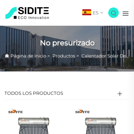
ES
No presurizado
Página de inicio
>
Productos
>
Calentador Solar De Agua
TODOS LOS PRODUCTOS