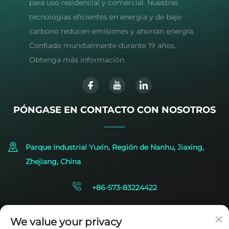
para uso residencial y comercial. Nuestras
tecnologías eficientes en energía y de bajo
carbono reducen emisiones y ahorran energía.
Confiado mundialmente durante 19 años.
Obtenga más información.
PÓNGASE EN CONTACTO CON NOSOTROS
Parque Industrial Yuxin, Región de Nanhu, Jiaxing,
Zhejiang, China
+86-573-83224422
[email protected]
We value your privacy