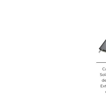
C
Sol
de
Ext