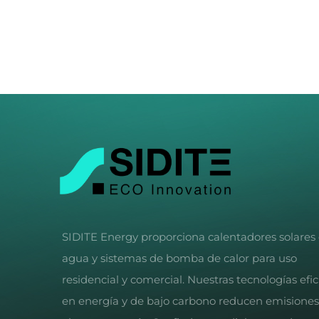
SIDITE Energy proporciona calentadores solares
agua y sistemas de bomba de calor para uso
residencial y comercial. Nuestras tecnologías efi
en energía y de bajo carbono reducen emisiones