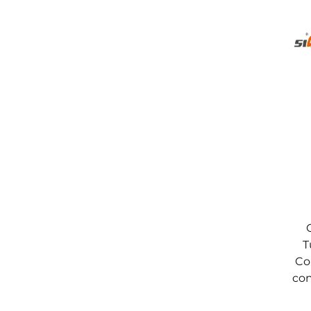
T
Co
con