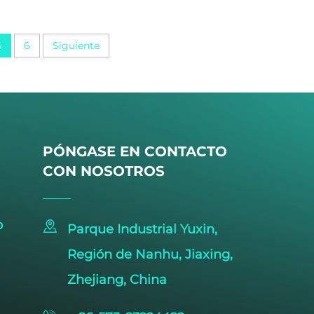
5
6
Siguiente
PÓNGASE EN CONTACTO
CON NOSOTROS
o
Parque Industrial Yuxin,
Región de Nanhu, Jiaxing,
Zhejiang, China