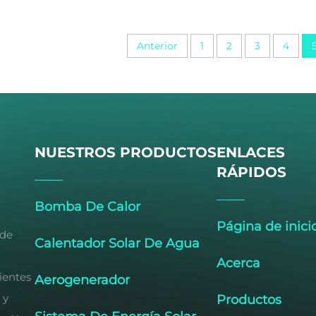
Anterior
1
2
3
4
NUESTROS PRODUCTOS
ENLACES
RÁPIDOS
Bomba De Calor
Página de inici
 de
Calentador Solar De Agua
Acerca
cientes
Aerogenerador
 y
Productos