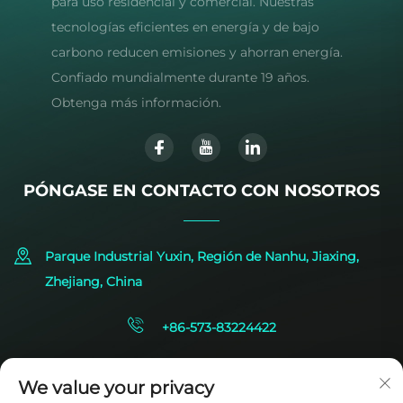
para uso residencial y comercial. Nuestras
tecnologías eficientes en energía y de bajo
carbono reducen emisiones y ahorran energía.
Confiado mundialmente durante 19 años.
Obtenga más información.
PÓNGASE EN CONTACTO CON NOSOTROS
Parque Industrial Yuxin, Región de Nanhu, Jiaxing,
Zhejiang, China
+86-573-83224422
[email protected]
We value your privacy