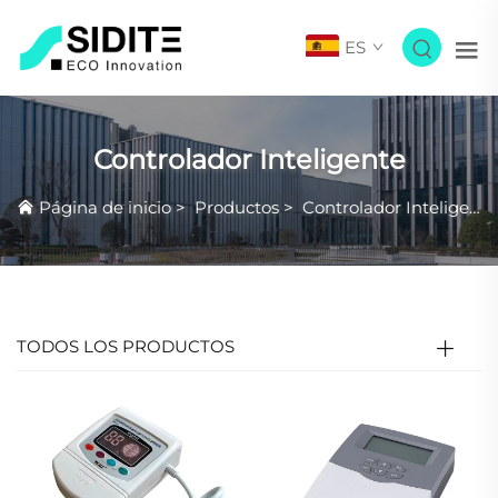
ES
Controlador Inteligente
Página de inicio
>
Productos
>
Controlador Inteligente
TODOS LOS PRODUCTOS