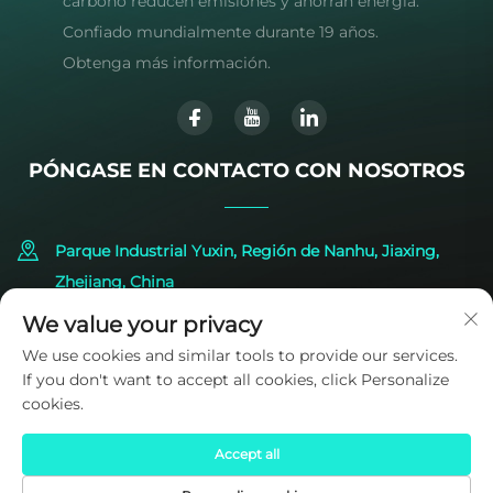
carbono reducen emisiones y ahorran energía.
Confiado mundialmente durante 19 años.
Obtenga más información.
PÓNGASE EN CONTACTO CON NOSOTROS
Parque Industrial Yuxin, Región de Nanhu, Jiaxing,
Zhejiang, China
We value your privacy
+86-573-83224422
We use cookies and similar tools to provide our services.
If you don't want to accept all cookies, click Personalize
[email protected]
cookies.
Accept all