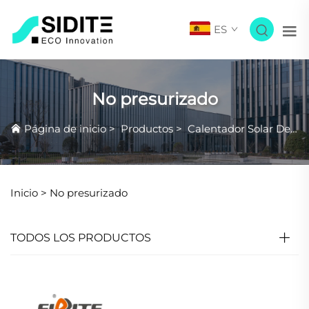
ES
No presurizado
Página de inicio
>
Productos
>
Calentador Solar De Agua
Inicio >
No presurizado
TODOS LOS PRODUCTOS