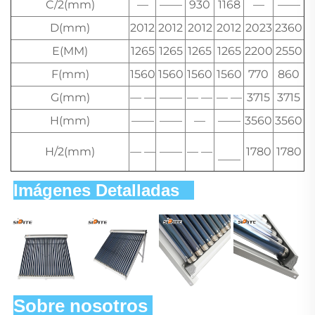
C/2(mm)
—
——
930
1168
—
——
D(mm)
2012
2012
2012
2012
2023
2360
E(MM)
1265
1265
1265
1265
2200
2550
F(mm)
1560
1560
1560
1560
770
860
G(mm)
— —
——
— —
— —
3715
3715
H(mm)
——
——
—
——
3560
3560
H/2(mm)
— —
——
— —
1780
1780
——
Imágenes Detalladas   
Sobre nosotros 