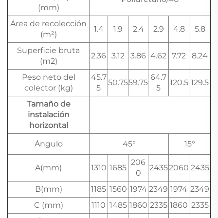
(mm)
Área de recolección
1.4
1.9
2.4
2.9
4.8
5.8
(m²)
Superficie bruta
2.36
3.12
3.86
4.62
7.72
8.24
(m2)
Peso neto del
45.7
64.7
50.75
59.75
120.5
129.5
colector (kg)
5
5
Tamaño de
instalación
horizontal
Ángulo
45°
15°
206
A(mm)
1310
1685
2435
2060
2435
0
B(mm)
1185
1560
1974
2349
1974
2349
C (mm)
1110
1485
1860
2335
1860
2335