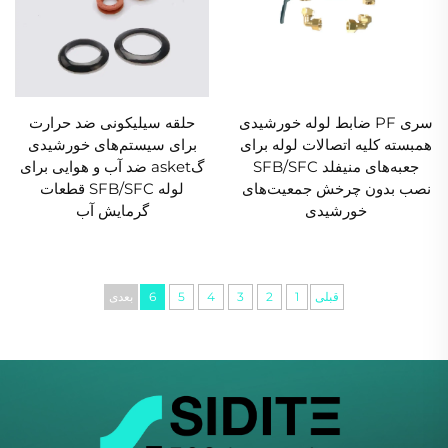
سری PF ضابط لوله خورشیدی
حلقه سیلیکونی ضد حرارت
همبسته کلیه اتصالات لوله برای
برای سیستم‌های خورشیدی
جعبه‌های منیفلد SFB/SFC
گasket ضد آب و هوایی برای
نصب بدون چرخش جمعیت‌های
لوله SFB/SFC قطعات
خورشیدی
گرمایش آب
قبلی
1
2
3
4
5
6
بعدی