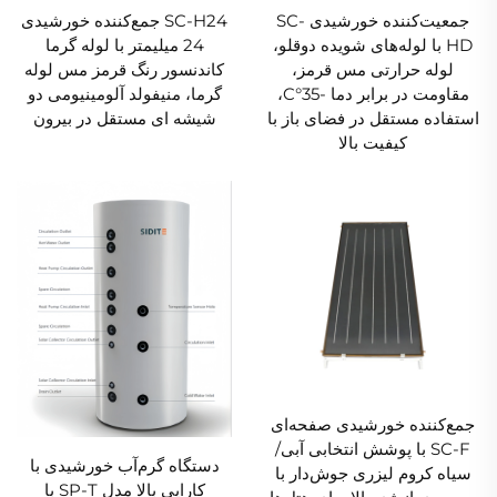
جمعیت‌کننده خورشیدی SC-
SC-H24 جمع‌کننده خورشیدی
HD با لوله‌های شویده دوقلو،
24 میلیمتر با لوله گرما
لوله حرارتی مس قرمز،
کاندنسور رنگ قرمز مس لوله
مقاومت در برابر دما -35°C،
گرما، منیفولد آلومینیومی دو
استفاده مستقل در فضای باز با
شیشه ای مستقل در بیرون
کیفیت بالا
جمع‌کننده خورشیدی صفحه‌ای
SC-F با پوشش انتخابی آبی/
دستگاه گرم‌آب خورشیدی با
سیاه کروم لیزری جوش‌دار با
کارایی بالا مدل SP-T با