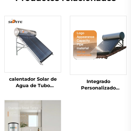
calentador Solar de
Integrado
Agua de Tubo
Personalizado
Calorífico de 360 Litros
Separado Calentador
Alta Presión
Solar de Agua a
Exportación a México,
Presión No a Presión
Brasil, España, Italia
con Placas Planas
Tubos al Vacío para
Uso en Hogares,