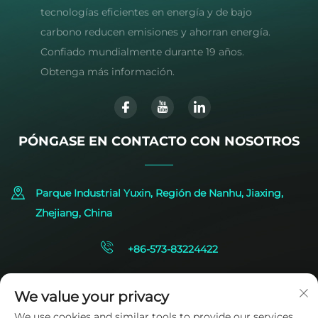
tecnologías eficientes en energía y de bajo
carbono reducen emisiones y ahorran energía.
Confiado mundialmente durante 19 años.
Obtenga más información.
PÓNGASE EN CONTACTO CON NOSOTROS
Parque Industrial Yuxin, Región de Nanhu, Jiaxing,
Zhejiang, China
+86-573-83224422
[email protected]
We value your privacy
We use cookies and similar tools to provide our services.