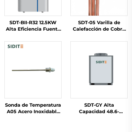
SDT-BII-R32 12.5KW
SDT-05 Varilla de
Alta Eficiencia Fuente
Calefacción de Cobre
de Aire Calentador
de 1.25 Pulgadas
Bomba de Calor
1.5KW/2KW/3KW
Compresor Inversor
Elemento de
Mitsubishi Amigable
Calefacción Eléctrico
con el Medio Ambiente
para Calentador Solar
Refrigerante R32
de Agua Piezas de
Silencioso
Calentador de Agua
Piezas
Sonda de Temperatura
SDT-GY Alta
A05 Acero Inoxidable
Capacidad 48.6-
Resistente a la
238KW Compresor
Corrosión Sensor
Scroll R410A
Térmico Adecuado
Calefacción