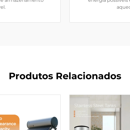
 de armazenamento
energia possíveis
el.
aquec
Produtos Relacionados