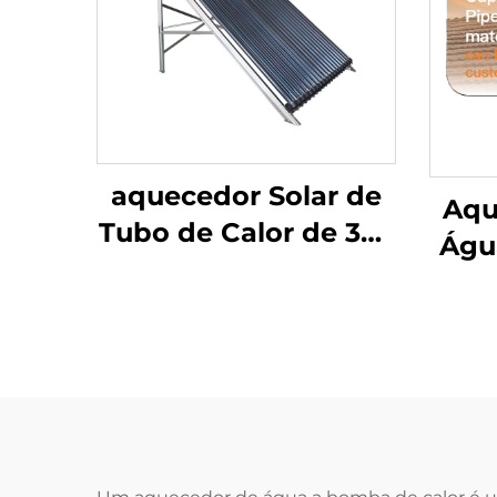
aquecedor Solar de
Aqu
Tubo de Calor de 360
Águ
Litros Alta Pressão
I
Exportação para
Divi
México, Brasil,
Nã
Espanha, Itália
com 
Tub
Us