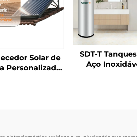
SDT-T Tanques
ecedor Solar de
Aço Inoxidáv
a Personalizado
SUS304/316/2205
ntegrado com
Eficiência Tan
são Pressurizado
de Armazenam
o-Pressurizado
de Água Quen
Placas Planas e
Tanques de
os a Vácuo para
Armazenamen
o Residencial,
com Coletor So