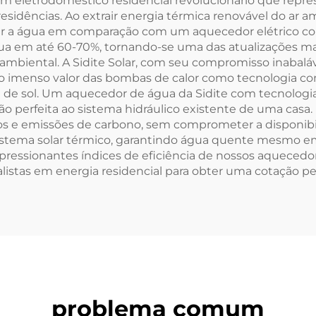
Comercial e
 eletrodoméstico residencial revolucionário que repre
para
idências. Ao extrair energia térmica renovável do ar am
Industrial
 a água em comparação com um aquecedor elétrico conv
a em até 60-70%, tornando-se uma das atualizações mai
ambiental. A Sidite Solar, com seu compromisso inabaláve
 o imenso valor das bombas de calor como tecnologia c
de sol. Um aquecedor de água da Sidite com tecnologia 
ção perfeita ao sistema hidráulico existente de uma casa.
icos e emissões de carbono, sem comprometer a disponi
istema solar térmico, garantindo água quente mesmo em p
pressionantes índices de eficiência de nossos aqueced
istas em energia residencial para obter uma cotação pe
problema comum