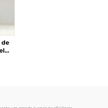
 de
el
 Alta
ques
ento
te
to
lar