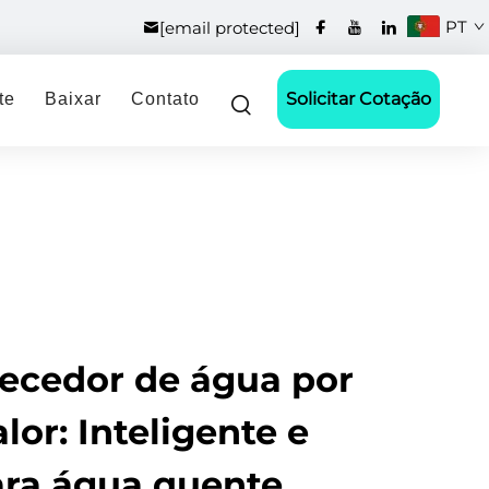
PT
[email protected]
Solicitar Cotação
te
Baixar
Contato
ecedor de água por
or: Inteligente e
ara água quente