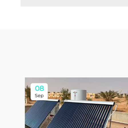
08
Sep