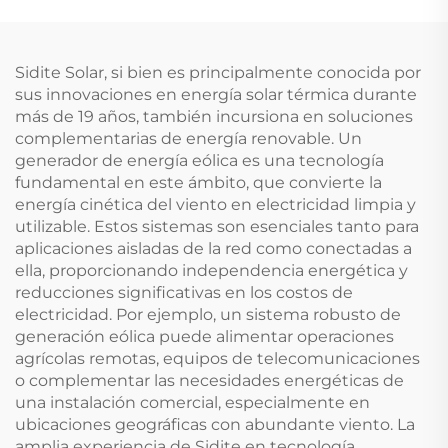
AISLADAS EPDM PARA
Automática/Manual
APLICACIONES
Control de
TÉRMICAS SOLARES
Calentamiento 18
Sidite Solar, si bien es principalmente conocida por
NO SE REQUIERE
Protecciones
sus innovaciones en energía solar térmica durante
SOLDADURA
más de 19 años, también incursiona en soluciones
complementarias de energía renovable. Un
generador de energía eólica es una tecnología
fundamental en este ámbito, que convierte la
energía cinética del viento en electricidad limpia y
utilizable. Estos sistemas son esenciales tanto para
aplicaciones aisladas de la red como conectadas a
ella, proporcionando independencia energética y
reducciones significativas en los costos de
electricidad. Por ejemplo, un sistema robusto de
generación eólica puede alimentar operaciones
agrícolas remotas, equipos de telecomunicaciones
o complementar las necesidades energéticas de
una instalación comercial, especialmente en
ubicaciones geográficas con abundante viento. La
amplia experiencia de Sidite en tecnología