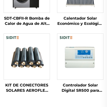
SDT-CBFII-R Bomba de
Calentador Solar
Calor de Agua de Alta
Económico y Ecológico
Eficiencia con
SD-S(SD-G) Alta
Compresor Inversor
Presión Poliuretano
Mitsubishi Amigable
No Presurizado
con el Medio Ambiente
Hoteles Libre de Pie
R32/R410a Operación
Silenciosa
KIT DE CONECTORES
Controlador Solar
SOLARES AEROFLEX
Digital SR500 para
DE ALTA
Sistemas No
TEMPERATURA
Presurizados Carga de
SISTEMA DE TUBERÍAS
Agua