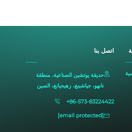
ة
اتصل بنا
ية
حديقة يوتشين الصناعية، منطقة
نانهو، جياشينغ، زهيجيانغ، الصين
+86-573-83224422
[email protected]