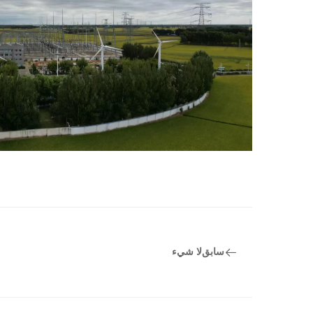
سابق
لا شيء