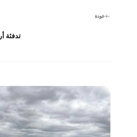
عودة
تدفئة أرض