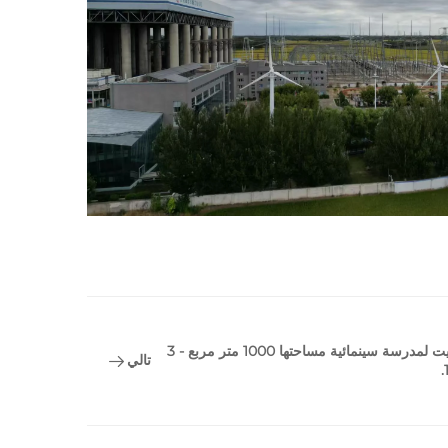
مضخات حرارية من سيديت لمدرسة سينمائية مساحتها 1000 متر مربع - 3
تالي