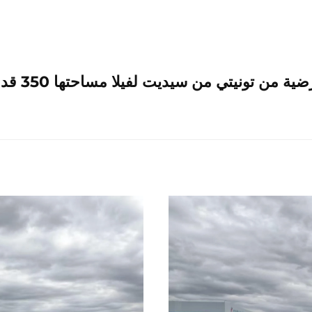
ية من تونيتي من سيديت لفيلا مساحتها 350 قدم مربع.