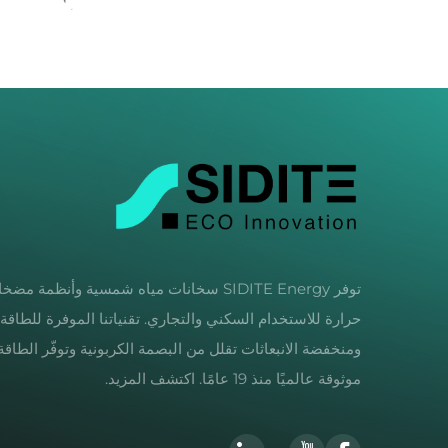
توفر SIDITE Energy سخانات مياه شمسية وأنظمة مض
حرارة للاستخدام السكني والتجاري. تقنياتنا الموفرة للطاقة
ومنخفضة الانبعاثات تقلل من البصمة الكربونية وتوفّر الطاقة.
موثوقة عالميًا منذ 19 عامًا. اكتشف المزيد.