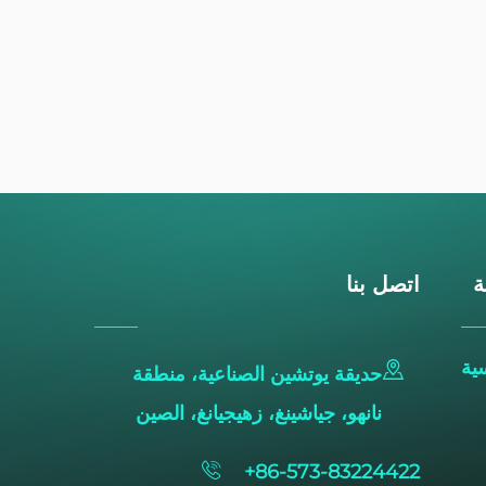
ة
اتصل بنا
ية
حديقة يوتشين الصناعية، منطقة
نانهو، جياشينغ، زهيجيانغ، الصين
+86-573-83224422