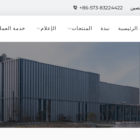
لصين
+86-573-83224422
الرئيسية
نبذة
المنتجات
الإعلام
خدمة العملا