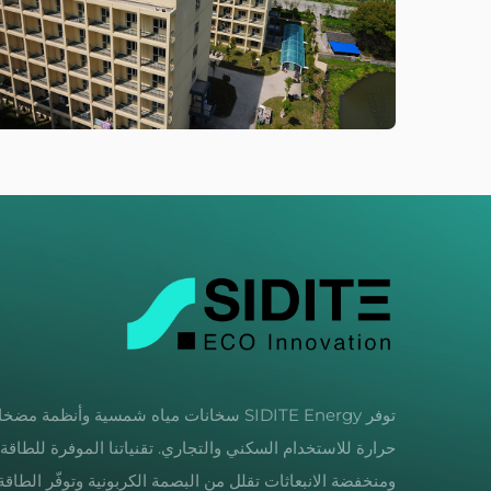
توفر SIDITE Energy سخانات مياه شمسية وأنظمة مض
حرارة للاستخدام السكني والتجاري. تقنياتنا الموفرة للطاقة
ومنخفضة الانبعاثات تقلل من البصمة الكربونية وتوفّر الطاقة.