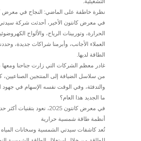
التشغيلية.
نظرة خاطفة على الماضي: النجاح في معرض كان
في معرض كانتون الأخير، أحدثت شركة سيدتي ت
الحرارة، وتوربينات الرياح، والألواح الكهروضو
العملاء الأجانب، وأبرمنا شراكات جديدة، وحد
الطاقة لديها.
غادر معظم الشركات التي زارت جناحنا ومعها بي
من سلاسل الضيافة إلى المنتجين الصناعيين، كا
والتدفئة، وفي الوقت نفسه الإسهام في جهود الا
ما الجديد هذا العام؟
في معرض كانتون 2025، نعود بتقنيات أكثر حداثة وحلول مخصصة:
أنظمة طاقة شمسية حرارية
تُعد كاشفات سيدتي الشمسية وسخانات المياه الش
للطاقة من خلال استغلال الطاقة الشمسية النظ