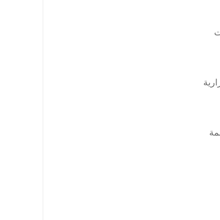
ت
ارية
مة