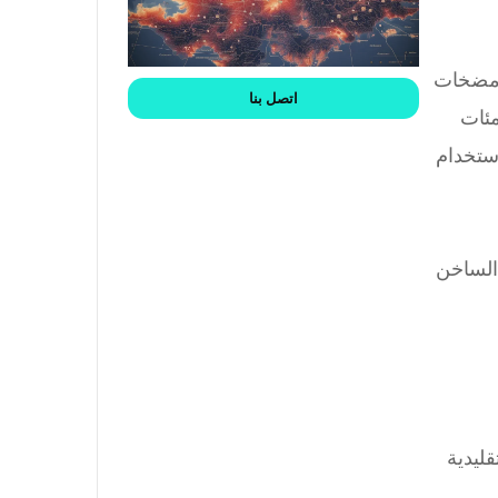
 ومضخات
اتصل بنا
مئات
ستخدام
 الساخن
قليدية