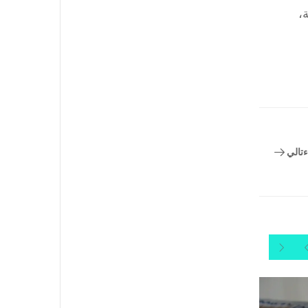
،
تالي