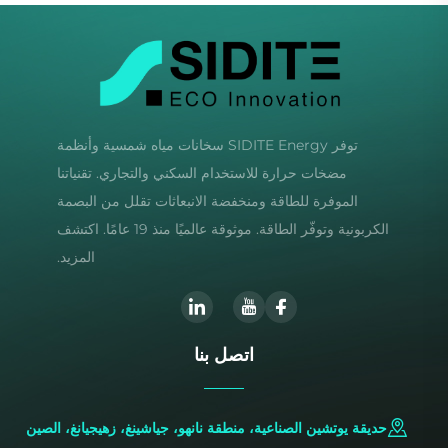
توفر SIDITE Energy سخانات مياه شمسية وأنظمة
مضخات حرارة للاستخدام السكني والتجاري. تقنياتنا
الموفرة للطاقة ومنخفضة الانبعاثات تقلل من البصمة
الكربونية وتوفّر الطاقة. موثوقة عالميًا منذ 19 عامًا. اكتشف
المزيد.
اتصل بنا
حديقة يوتشين الصناعية، منطقة نانهو، جياشينغ، زهيجيانغ، الصين