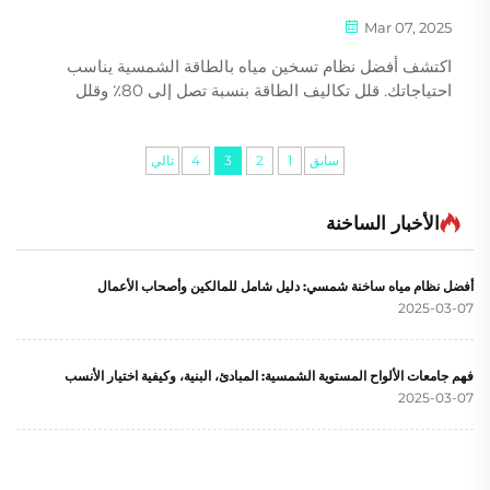
Mar 07, 2025
اكتشف أفضل نظام تسخين مياه بالطاقة الشمسية يناسب
احتياجاتك. قلل تكاليف الطاقة بنسبة تصل إلى 80٪ وقلل
الانبعاثات الكربونية مع حلول Sidite عالية الكفاءة. احصل على
عرض سعر مخصص اليوم.
سابق
1
2
3
4
تالي
الأخبار الساخنة
أفضل نظام مياه ساخنة شمسي: دليل شامل للمالكين وأصحاب الأعمال
2025-03-07
فهم جامعات الألواح المستوية الشمسية: المبادئ، البنية، وكيفية اختيار الأنسب
2025-03-07