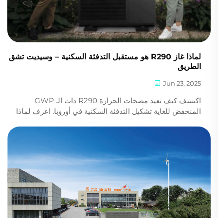
لماذا غاز R290 هو مستقبل التدفئة السكنية – وسيديت تشق
الطريق
Jun 23, 2025
اكتشف كيف تعيد مضخات الحرارة R290 ذات الـ GWP
المنخفض للغاية تشكيل التدفئة السكنية في أوروبا. اعرف لماذا
يعد نظام SIDITE الموفر، الهادئ والذكي وحدة واحدة الاختيار
الأمثل للمستقبل بالنسبة للبنائين وأصحاب المنازل. اكتشف
المزيد اليوم.