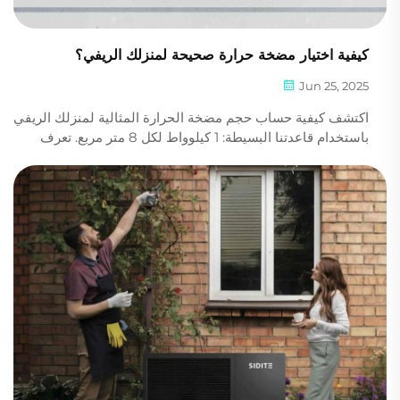
كيفية اختيار مضخة حرارة صحيحة لمنزلك الريفي؟
Jun 25, 2025
اكتشف كيفية حساب حجم مضخة الحرارة المثالية لمنزلك الريفي
باستخدام قاعدتنا البسيطة: 1 كيلوواط لكل 8 متر مربع. تعرف
على سبب تقديم غاز R290 كفاءة وفعالية أعلى من حيث
الاستدامة. احصل على توصية شخصية مجانية اليوم.