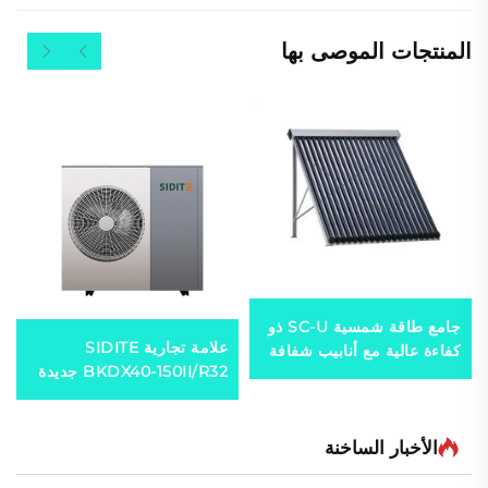
المنتجات الموصى بها
جامع طاقة شمسية SC-U ذو
علامة تجارية SIDITE
كفاءة عالية مع أنابيب شفافة
BKDX40-150II/R32 جديدة
مزدوجة ومجمع من الألمنيوم
R32 Full DC Inverter
المقاوم للتآكل لاستخدامه في
اليابانية مع تقنية inverter +
مسخن المياه الشمسي
EVI مضخة حرارة
الأخبار الساخنة