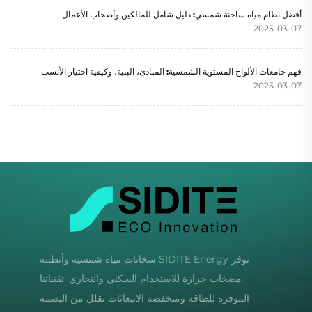
أفضل نظام مياه ساخنة شمسي: دليل شامل للمالكين وأصحاب الأعمال
2025-03-07
فهم جامعات الألواح المستوية الشمسية: المبادئ، البنية، وكيفية اختيار الأنسب
2025-03-07
توفر SIDITE Energy سخانات مياه شمسية وأنظمة
مضخات حرارة للاستخدام السكني والتجاري. تقنياتنا
الموفرة للطاقة ومنخفضة الانبعاثات تقلل من البصمة