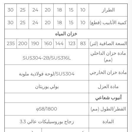
الطراز
10
15
18
20
24
25
30
كمية الأنابيب (قطع)
10
15
18
20
24
25
30
خزان المياه
السعة الصافية (لتر)
83
123
144
160
190
200
235
مادة خزان الداخلي
SUS304-2B/SUS316L
(مم)
مادة خزان الخارجي
SUS304/لوحة فولاذية ملونة
مادة العزل
بولي يوريثان
أنبوب شعاعي
القطر/الطول (مم)
φ58/1800
المادة
زجاج بوروسيليكات عالي 3.3