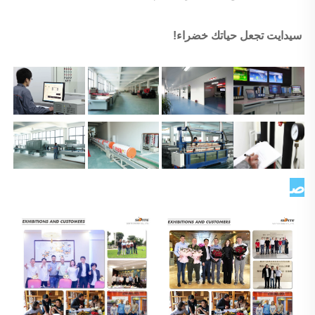
سيدايت تجعل حياتك خضراء! 
صورة العميل   