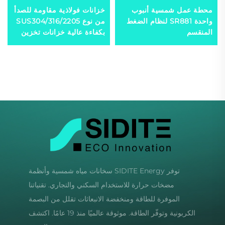
محطة عمل شمسية أنبوب
خزانات فولاذية مقاومة للصدأ
واحدة SR881 لنظام الضغط
من نوع SUS304/316/2205
المنقسم
بكفاءة عالية خزانات تخزين
ساخنة للماء متوافقة مع
مضخة الحرارة وجمع الطاقة
الشمسية لـ
توفر SIDITE Energy سخانات مياه شمسية وأنظمة
مضخات حرارة للاستخدام السكني والتجاري. تقنياتنا
الموفرة للطاقة ومنخفضة الانبعاثات تقلل من البصمة
الكربونية وتوفّر الطاقة. موثوقة عالميًا منذ 19 عامًا. اكتشف