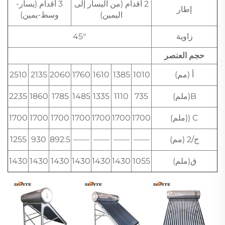
2 أقدام (من اليسار إلى
3 أقدام (يسار-
إطار
اليمين)
وسط-يمين)
زاوية
45°
حجم العنصر
أ (مم)
1010
1385
1610
1760
2060
2135
2510
B(ملم)
735
1110
1335
1485
1785
1860
2235
C ((ملم)
1700
1700
1700
1700
1700
1700
1700
ج/2 (مم)
——
——
——
——
892.5
930
1255
ق(ملم)
1055
1430
1430
1430
1430
1430
1430