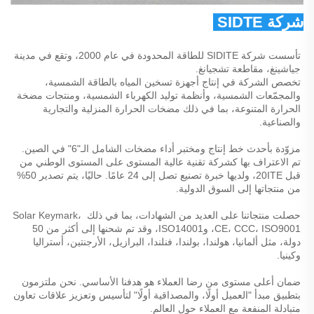
شركة SIDTE للطاقة المحدودة 
تأسست شركة SIDITE للطاقة المحدودة في عام 2000، وتقع في مدينة 
جياشينغ، مقاطعة تشجيانغ. 
تخصص الشركة في إنتاج أجهزة تسخين المياه بالطاقة الشمسية، 
والمجمّعات الشمسية، وأنظمة توليد الكهرباء الشمسية، ومنتجات مضخة 
الحرارة المتنوعة، بما في ذلك مضخات الحرارة المنزلية والتجارية 
والصناعية. 
مزوّدة بأحدث خط إنتاج ومختبر أداء مضخات الشامل الـ"6" في الصين. 
تم الاعتراف بها كشركة تقنية عالية المستوى على المستوى الوطني من 
قبل 20ITE، ولديها خبرة تصنيع تصل إلى 24 عامًا. حاليًا، يتم تصدير 50% 
من منتجاتها إلى السوق الدولية. 
حصلت منتجاتنا على العديد من الشهادات، بما في ذلك Solar Keymark، 
CE، CCC، ISO9001، وISO14001، وقد تم شحنها إلى أكثر من 50 
دولة، مثل ألمانيا، هولندا، بولندا، فنلندا، البرازيل، الأرجنتين، أستراليا 
وكينيا. 
ضمان أعلى مستوى من رضا العملاء هو هدفنا الأساسي. نحن ملتزمون 
بتطبيق مبدأ "العميل أولًا، والمصداقية أولًا" لتأسيس وتعزيز علاقات تعاون 
متبادلة المنفعة مع العملاء حول العالم. 