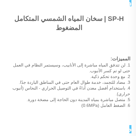
وصف المنتج 
SP-H | سخان المياه الشمسي المتكامل 
المضغوط 
المميزات: 
1. لن تتدفق المياه مباشرة إلى الأنابيب، وسيستمر النظام في العمل 
حتى لو تم كسر الأنبوب. 
2. مع وحدة تحكم ذكية. 
3. مضاد للتجمد، خدمة طوال العام حتى في المناطق الباردة جدًا. 
4. باستخدام أفضل معدن أداءً في التوصيل الحراري - النحاس (أنبوب 
حراري). 
5. متصل مباشرة بمياه المدينة دون الحاجة إلى مضخة دورة. 
6. الضغط العامل (0.6MPa) 
صور تفصيلية 