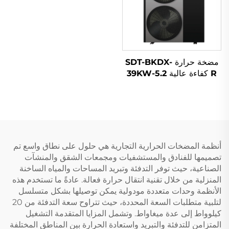
مضخة حرارة SDT-BKDX-
R كفاءة عالية 5.2-39KW
عاكس كهربائي 220V/380V
نظام تبريد موفر للطاقة
للمنازل والاستخدام التجاري
أنظمة المضخات الحرارية التجارية هي حلول على نطاق واسع تم
تصميمها للفنادق والمستشفيات ومجمعات الشقق والمنشآت
الصناعية، حيث توفر التدفئة وتبريد المساحات والمياه الساخنة
المنزلية من خلال تقنية انتقال حرارة فعالة. عادةً ما تستخدم هذه
الأنظمة وحدات متعددة مودولية يمكن توصيلها بشكل متسلسل
لتلبية متطلبات السعة المحددة، حيث تتراوح سعة التدفئة من 20
كيلوواط إلى عدة ميغاواط. وتشمل المزايا المتقدمة التشغيل
المتزامن للتدفئة والتبريد واستعادة الحرارة بين المناطق المختلفة