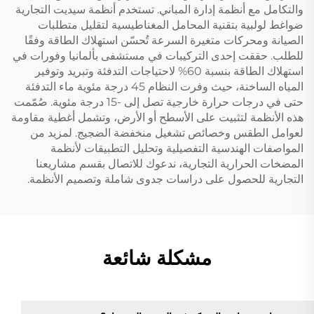
والتكامل مع أنظمة إدارة المباني. تستخدم أنظمة سيديت التجارية
ضواغط لولبية بتقنية المحامل المغناطيسية لتقليل متطلبات
الصيانة ومحركات متغيرة السرعة تُحسّن استهلاك الطاقة وفقًا
للطلب. حققت إحدى التركيبات في مستشفى بألمانيا وفورات في
استهلاك الطاقة بنسبة 60% لاحتياجات التدفئة وتبريد وتوفير
المياه الساخنة، حيث وفرت النظام 45 درجة مئوية ماء التدفئة
حتى في درجات حرارة خارجية تصل إلى -15 درجة مئوية. صُمّمت
هذه الأنظمة لتثبيت على الأسطح أو الأرض، وتشمل أغطية مقاومة
لعوامل الطقس وخصائص تشغيل منخفضة الضجيج. لمزيد من
المواصفات الهندسية التفصيلية وتحليل التطبيقات لأنظمة
المضخات الحرارية التجارية، ندعوك للاتصال بقسم مشاريعنا
التجارية للحصول على دراسات جدوى شاملة وتصميم الأنظمة.
مشكلة شائعة