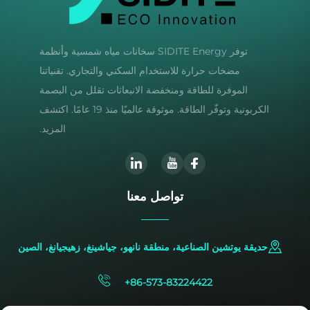
توفر SIDITE Energy سخانات مياه شمسية وأنظمة
مضخات حرارة للاستخدام السكني والتجاري. تقنياتنا
الموفرة للطاقة ومنخفضة الانبعاثات تقلل من البصمة
الكربونية وتوفّر الطاقة. موثوقة عالميًا منذ 19 عامًا. اكتشف
المزيد.
تواصل معنا
حديقة يوتشين الصناعية، منطقة نانهو، جياشينغ، زهيجيانغ، الصين
+86-573-83224422