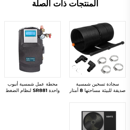
المنتجات ذات الصلة
سجادة تسخين شمسية
محطة عمل شمسية أنبوب
صديقة للبيئة مساحتها 8 أمتار
واحدة SR881 لنظام الضغط
مربعة ومصنوعة من مادة
المنقسم
المطاط الخارجية لامتصاص
طاقة الشمس للماء الساخن