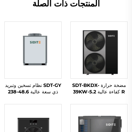
المنتجات ذات الصلة
مضخة حرارة SDT-BKDX-
SDT-GY نظام تسخين وتبريد
R كفاءة عالية 5.2-39KW
ذي سعة عالية 48.6-238
عاكس كهربائي 220V/380V
كيلوواط باستخدام ضاغط
نظام تبريد موفر للطاقة
لولبي غاز R410A مضخة
للمنازل والاستخدام التجاري
حرارة تجارية صناعية للمباني
الكبيرة والاستخدام المنزلي