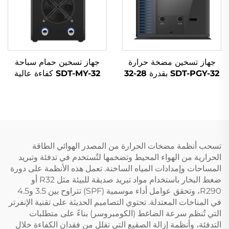
جهاز تسخين مضخة حرارة
جهاز تسخين حمام سباحة
SDT-PGY-32 بقدرة 28-32
SDT-MY-32 كفاءة عالية
كيلوواط مع تقنية الموديل
6.5KW تشغيل هادئ مبرد
الكامل مزود بتقنية إنفرتر
R32 موفر للطاقة ضوضاء
DC، يعمل بالثلاجة R32
منخفضة غطاء فولاذي مقاوم
ويوفر الطاقة مع دعم الـ
للصدأ لـ
WiFi.
تسحب أنظمة مضخات الحرارة من المصدر الهوائي الطاقة
الحرارية من الهواء المحيط وتضخمها لتُستخدم في تدفئة وتبريد
المساحات وإمدادات المياه الساخنة. تعمل هذه الأنظمة على دورة
ضغط البخار باستخدام مواد تبريد صديقة للبيئة مثل R32 أو
R290، وتحقق عوامل أداء موسمية (SPF) تتراوح بين 3.5 و4.5
في المناخات المعتدلة. تحتوي التصاميم الحديثة على تقنية الإنفرتر
التي تُنظم سرعة الضاغط (الكومبروسر) بناءً على متطلبات
التدفئة، وأنظمة إزالة الصقيع التي تقلل من فقدان الكفاءة خلال