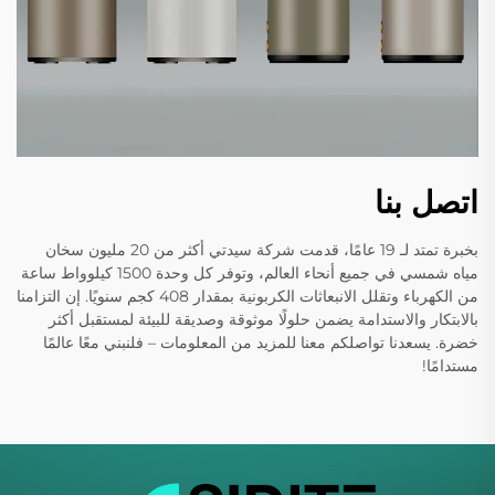
اتصل بنا
بخبرة تمتد لـ 19 عامًا، قدمت شركة سيدتي أكثر من 20 مليون سخان
مياه شمسي في جميع أنحاء العالم، وتوفر كل وحدة 1500 كيلوواط ساعة
من الكهرباء وتقلل الانبعاثات الكربونية بمقدار 408 كجم سنويًا. إن التزامنا
بالابتكار والاستدامة يضمن حلولًا موثوقة وصديقة للبيئة لمستقبل أكثر
خضرة. يسعدنا تواصلكم معنا للمزيد من المعلومات – فلنبني معًا عالمًا
مستدامًا!