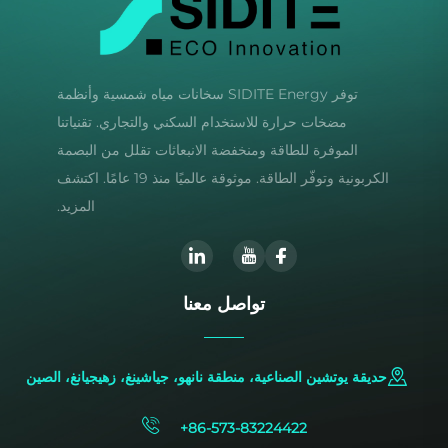
توفر SIDITE Energy سخانات مياه شمسية وأنظمة
مضخات حرارة للاستخدام السكني والتجاري. تقنياتنا
الموفرة للطاقة ومنخفضة الانبعاثات تقلل من البصمة
الكربونية وتوفّر الطاقة. موثوقة عالميًا منذ 19 عامًا. اكتشف
المزيد.
تواصل معنا
حديقة يوتشين الصناعية، منطقة نانهو، جياشينغ، زهيجيانغ، الصين
+86-573-83224422