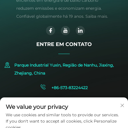
eficientes em energia e de baixo carbono
reduzem emissões e economizam energia.
Confiável globalmente há 19 anos. Saiba mais.
ENTRE EM CONTATO
Parque Industrial Yuxin, Região de Nanhu, Jiaxing,
Zhejiang, China
+86-573-83224422
[email protected]
We value your privacy
We use cookies and similar tools to provide our services.
If you don't want to accept all cookies, click Personalize
cookies.