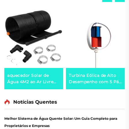
aquecedor Solar de
Turbina Eólica de Alto
Água 4M2 ao Ar Livre
Desempenho com 5 Pás
para Piscinas Solução
HAWT Leve e Durável de
Ecológica de
Alumínio Fundido por
Aquecimento Solar
Injeção com Tecnologia
Notícias Quentes
de Rastreamento
Inteligente para Geração
Melhor Sistema de Água Quente Solar: Um Guia Completo para
Eólica
Proprietários e Empresas